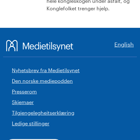
hele kongleskogen under asfalt, og
Konglefolket trenger hjelp.
English
Nyhetsbrev fra Medietilsynet
Den norske mediepodden
Presserom
Skjemaer
Tilgjengelegheitserklæring
Ledige stillinger