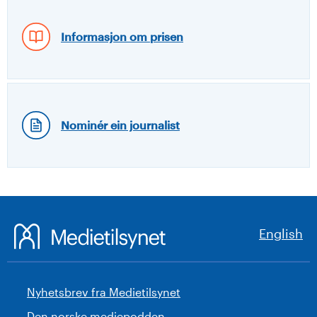
Informasjon om prisen
Nominér ein journalist
English
Nyhetsbrev fra Medietilsynet
Den norske mediepodden