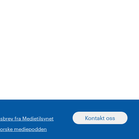
Kontakt oss
sbrev fra Medietilsynet
norske mediepodden