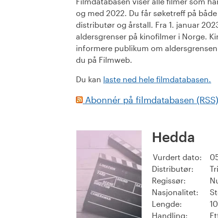
Filmdatabasen viser alle filmer som har 
og med 2022. Du får søketreff på både or
distributør og årstall. Fra 1. januar 20
aldersgrenser på kinofilmer i Norge. Ki
informere publikum om aldersgrensen. 
du på Filmweb.
Du kan
laste ned hele filmdatabasen.
Abonnér på filmdatabasen (RSS
Hedda
Vurdert dato:
05
Distributør:
Tr
Regissør:
Nu
Nasjonalitet:
St
Lengde:
10
Handling:
Et