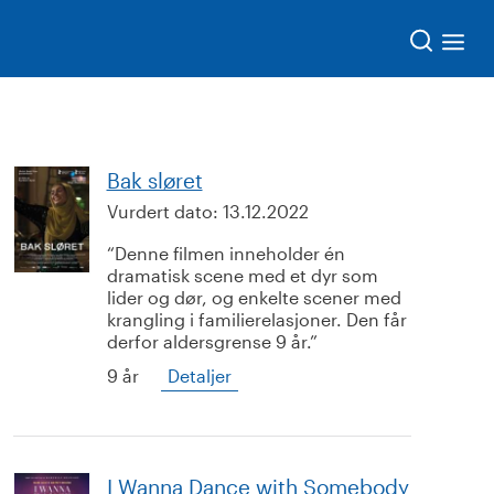
Søk
Bak sløret
Vurdert dato:
13.12.2022
Denne filmen inneholder én
dramatisk scene med et dyr som
lider og dør, og enkelte scener med
krangling i familierelasjoner. Den får
derfor aldersgrense 9 år.
9 år
Detaljer
I Wanna Dance with Somebody