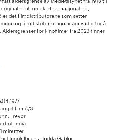
fått aldersgrense av Medietilsynet fra 1913 til
iginaltittel, norsk tittel, nasjonalitet,
23 er det filmdistributørene som setter
noene og filmdistributørene er ansvarlig for å
Aldersgrenser for kinofilmer fra 2023 finner
)
.04.1977
iangel film A/S
nn. Trevor
orbritannia
1 minutter
ter Henrik Ibsens Hedda Gabler