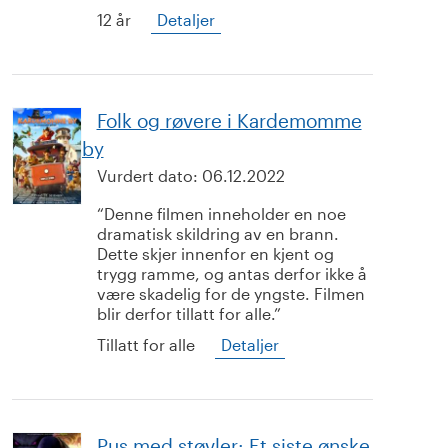
12 år
Detaljer
Folk og røvere i Kardemomme
by
Vurdert dato:
06.12.2022
Denne filmen inneholder en noe
dramatisk skildring av en brann.
Dette skjer innenfor en kjent og
trygg ramme, og antas derfor ikke å
være skadelig for de yngste. Filmen
blir derfor tillatt for alle.
Tillatt for alle
Detaljer
Pus med støvler: Et siste ønske