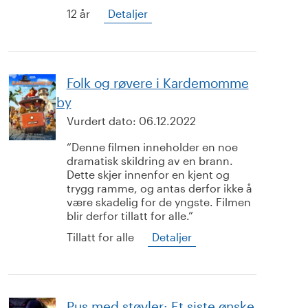
12 år
Detaljer
Folk og røvere i Kardemomme
by
Vurdert dato:
06.12.2022
Denne filmen inneholder en noe
dramatisk skildring av en brann.
Dette skjer innenfor en kjent og
trygg ramme, og antas derfor ikke å
være skadelig for de yngste. Filmen
blir derfor tillatt for alle.
Tillatt for alle
Detaljer
Pus med støvler: Et siste ønske