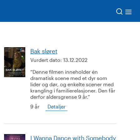
Søk
Bak sløret
Vurdert dato:
13.12.2022
Denne filmen inneholder én
dramatisk scene med et dyr som
lider og dør, og enkelte scener med
krangling i familierelasjoner. Den får
derfor aldersgrense 9 år.
9 år
Detaljer
I Wanna Dance with Somebody