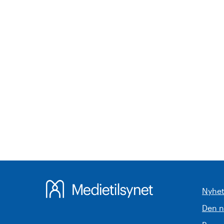
Nyhet
Den 