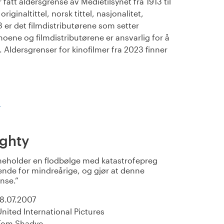
fått aldersgrense av Medietilsynet fra 1913 til
iginaltittel, norsk tittel, nasjonalitet,
23 er det filmdistributørene som setter
noene og filmdistributørene er ansvarlig for å
Aldersgrenser for kinofilmer fra 2023 finner
)
ghty
neholder en flodbølge med katastrofepreg
ende for mindreårige, og gjør at denne
ense.
18.07.2007
United International Pictures
Tom Shadyc