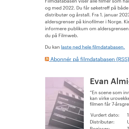
Filmdatabasen viser alle filmer som har 
og med 2022. Du får søketreff på både or
distributør og årstall. Fra 1. januar 20
aldersgrenser på kinofilmer i Norge. Ki
informere publikum om aldersgrensen. 
du på Filmweb.
Du kan
laste ned hele filmdatabasen.
Abonnér på filmdatabasen (RSS
Evan Almi
En scene som in
kan virke urovekk
filmen får 7-årsgr
Vurdert dato:
Distributør:
Regissør: