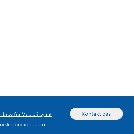
Kontakt oss
sbrev fra Medietilsynet
norske mediepodden