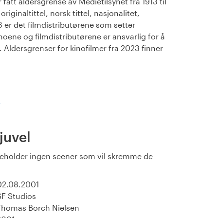
fått aldersgrense av Medietilsynet fra 1913 til
iginaltittel, norsk tittel, nasjonalitet,
23 er det filmdistributørene som setter
noene og filmdistributørene er ansvarlig for å
Aldersgrenser for kinofilmer fra 2023 finner
)
juvel
eholder ingen scener som vil skremme de
02.08.2001
SF Studios
Thomas Borch Nielsen