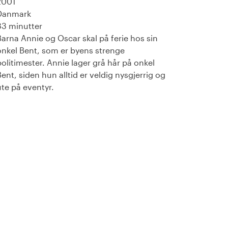
2001
Danmark
83 minutter
Barna Annie og Oscar skal på ferie hos sin
onkel Bent, som er byens strenge
politimester. Annie lager grå hår på onkel
Bent, siden hun alltid er veldig nysgjerrig og
ute på eventyr.