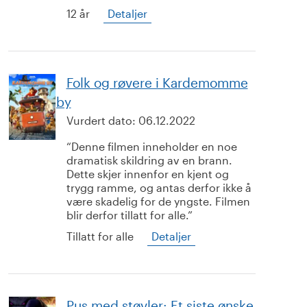
12 år
Detaljer
Folk og røvere i Kardemomme
by
Vurdert dato:
06.12.2022
Denne filmen inneholder en noe
dramatisk skildring av en brann.
Dette skjer innenfor en kjent og
trygg ramme, og antas derfor ikke å
være skadelig for de yngste. Filmen
blir derfor tillatt for alle.
Tillatt for alle
Detaljer
Pus med støvler: Et siste ønske