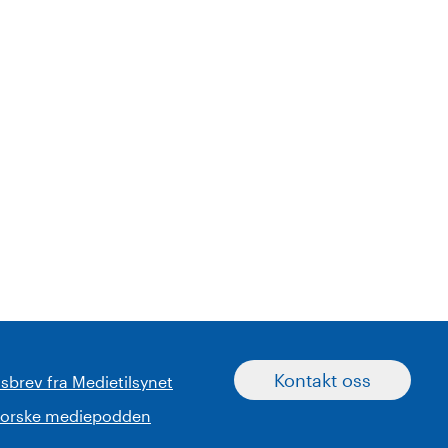
Kontakt oss
sbrev fra Medietilsynet
norske mediepodden