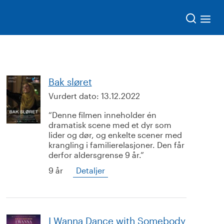
Søk
Bak sløret
Vurdert dato:
13.12.2022
Denne filmen inneholder én
dramatisk scene med et dyr som
lider og dør, og enkelte scener med
krangling i familierelasjoner. Den får
derfor aldersgrense 9 år.
9 år
Detaljer
I Wanna Dance with Somebody