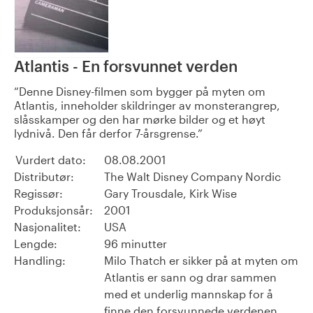
Atlantis - En forsvunnet verden
Denne Disney-filmen som bygger på myten om
Atlantis, inneholder skildringer av monsterangrep,
slåsskamper og den har mørke bilder og et høyt
lydnivå. Den får derfor 7-årsgrense.
Vurdert dato:
08.08.2001
Distributør:
The Walt Disney Company Nordic
Regissør:
Gary Trousdale, Kirk Wise
Produksjonsår:
2001
Nasjonalitet:
USA
Lengde:
96 minutter
Handling:
Milo Thatch er sikker på at myten om
Atlantis er sann og drar sammen
med et underlig mannskap for å
finne den forsvunnede verdenen.