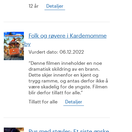
12 år
Detaljer
Folk og røvere i Kardemomme
by
Vurdert dato:
06.12.2022
Denne filmen inneholder en noe
dramatisk skildring av en brann.
Dette skjer innenfor en kjent og
trygg ramme, og antas derfor ikke å
være skadelig for de yngste. Filmen
blir derfor tillatt for alle.
Tillatt for alle
Detaljer
Pus med støvler: Et siste ønske