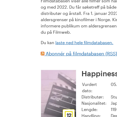
Filmdatabasen viser alle filmer som har 
og med 2022. Du får søketreff på både or
distributør og årstall. Fra 1. januar 20
aldersgrenser på kinofilmer i Norge. Ki
informere publikum om aldersgrensen. 
du på Filmweb.
Du kan
laste ned hele filmdatabasen.
Abonnér på filmdatabasen (RSS
Happiness
Vurdert
05
dato:
Distributør:
Stu
Nasjonalitet:
Ja
Lengde:
119
12
Handling:
Den