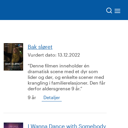
Søk
Bak sløret
Vurdert dato:
13.12.2022
Denne filmen inneholder én
dramatisk scene med et dyr som
lider og dør, og enkelte scener med
krangling i familierelasjoner. Den får
derfor aldersgrense 9 år.
9 år
Detaljer
I Wanna Dance with Somebody