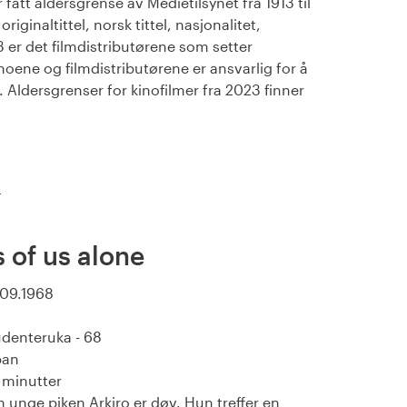
fått aldersgrense av Medietilsynet fra 1913 til
iginaltittel, norsk tittel, nasjonalitet,
23 er det filmdistributørene som setter
noene og filmdistributørene er ansvarlig for å
Aldersgrenser for kinofilmer fra 2023 finner
)
 of us alone
.09.1968
denteruka - 68
pan
 minutter
 unge piken Arkiro er døv. Hun treffer en