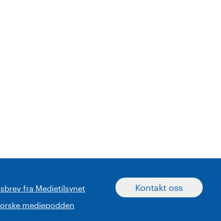
Kontakt oss
sbrev fra Medietilsynet
norske mediepodden