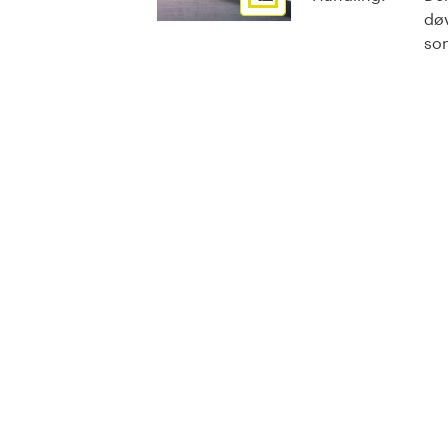
døv
som