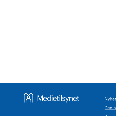
Nyhet
Den 