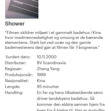
Shower
Filmen skildrer miljøet i et gammelt badehus i Kina
hvor medmenneskelighet og omsorg er de bærende
elementene. Sterk lyd ved uvær og den gamle
bademesterens død gjør at filmen får 7-årsgrense.
Vurdert dato:
10.11.2000
Distributør:
BV Scandinavia
Regissør:
Zhang Yang
Produksjonsår:
1999
Nasjonalitet:
Kina
Lengde:
95 minutter
Handling:
En far og hans tilbakestående sønn
driver landsbyens badehus. Så
kommer den eldste sønnen hjem fra
byen for å hjelpe til. Han er motvillig,