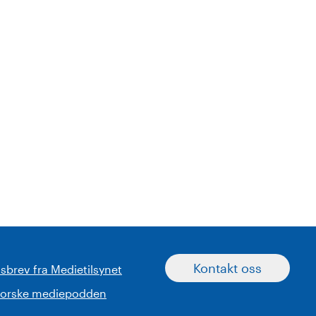
Kontakt oss
sbrev fra Medietilsynet
norske mediepodden