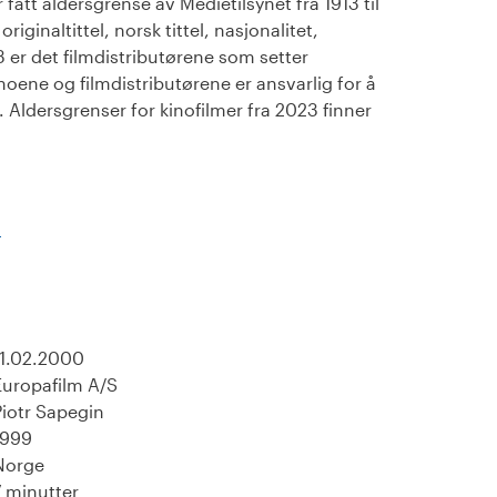
fått aldersgrense av Medietilsynet fra 1913 til
iginaltittel, norsk tittel, nasjonalitet,
23 er det filmdistributørene som setter
noene og filmdistributørene er ansvarlig for å
Aldersgrenser for kinofilmer fra 2023 finner
)
11.02.2000
Europafilm A/S
Piotr Sapegin
1999
Norge
7 minutter