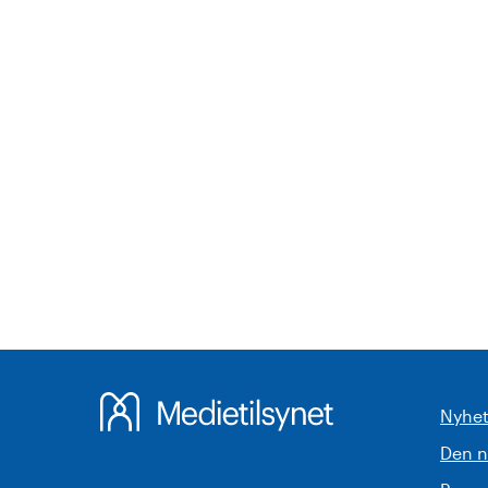
Nyhet
Den 