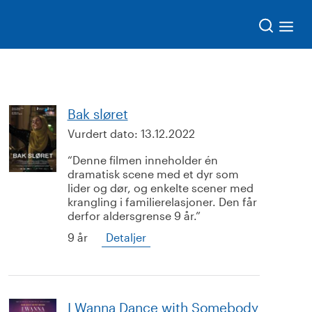
Søk
Bak sløret
Vurdert dato:
13.12.2022
Denne filmen inneholder én
dramatisk scene med et dyr som
lider og dør, og enkelte scener med
krangling i familierelasjoner. Den får
derfor aldersgrense 9 år.
9 år
Detaljer
I Wanna Dance with Somebody