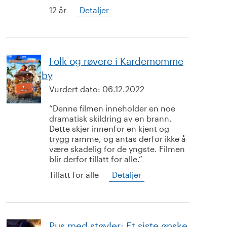
12 år
Detaljer
Folk og røvere i Kardemomme
by
Vurdert dato:
06.12.2022
Denne filmen inneholder en noe
dramatisk skildring av en brann.
Dette skjer innenfor en kjent og
trygg ramme, og antas derfor ikke å
være skadelig for de yngste. Filmen
blir derfor tillatt for alle.
Tillatt for alle
Detaljer
Pus med støvler: Et siste ønske