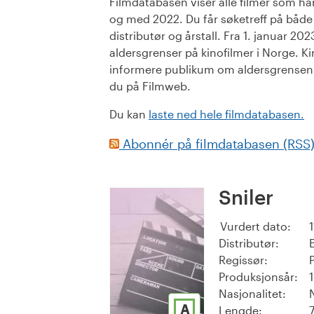
Filmdatabasen viser alle filmer som har 
og med 2022. Du får søketreff på både or
distributør og årstall. Fra 1. januar 20
aldersgrenser på kinofilmer i Norge. Ki
informere publikum om aldersgrensen. 
du på Filmweb.
Du kan
laste ned hele filmdatabasen.
Abonnér på filmdatabasen (RSS
Sniler
Vurdert dato:
Distributør:
Regissør:
Produksjonsår:
Nasjonalitet:
A
Lengde: