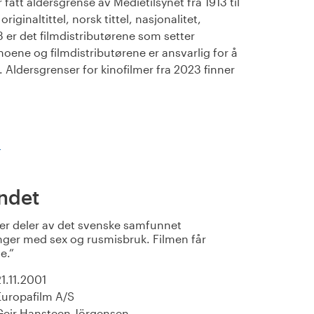
fått aldersgrense av Medietilsynet fra 1913 til
iginaltittel, norsk tittel, nasjonalitet,
23 er det filmdistributørene som setter
noene og filmdistributørene er ansvarlig for å
Aldersgrenser for kinofilmer fra 2023 finner
)
andet
er deler av det svenske samfunnet
inger med sex og rusmisbruk. Filmen får
e.
21.11.2001
Europafilm A/S
Geir Hansteen Jörgensen