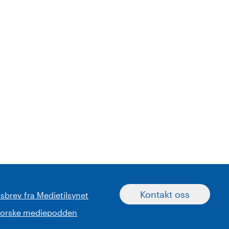
Kontakt oss
sbrev fra Medietilsynet
norske mediepodden