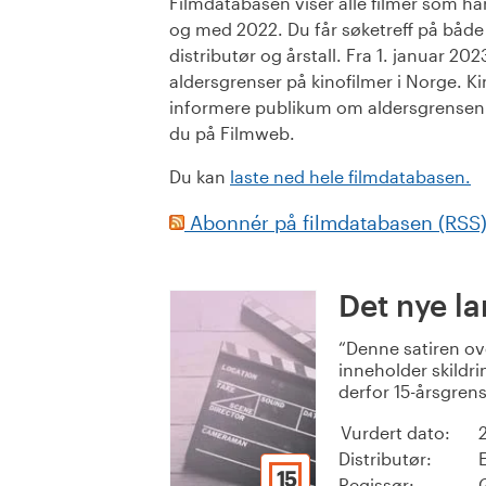
Filmdatabasen viser alle filmer som har 
og med 2022. Du får søketreff på både or
distributør og årstall. Fra 1. januar 20
aldersgrenser på kinofilmer i Norge. Ki
informere publikum om aldersgrensen. 
du på Filmweb.
Du kan
laste ned hele filmdatabasen.
Abonnér på filmdatabasen (RSS
Det nye l
Denne satiren ov
inneholder skildr
derfor 15-årsgrens
Vurdert dato:
Distributør:
15
Regissør: