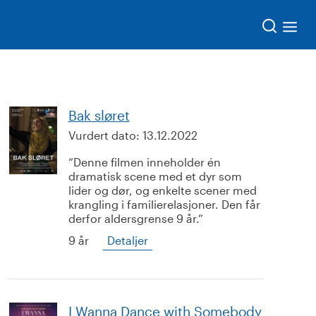
Søk
Bak sløret
Vurdert dato:
13.12.2022
Denne filmen inneholder én
dramatisk scene med et dyr som
lider og dør, og enkelte scener med
krangling i familierelasjoner. Den får
derfor aldersgrense 9 år.
9 år
Detaljer
I Wanna Dance with Somebody