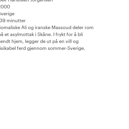
2000
Sverige
139 minutter
Somaliske Ali og iranske Massoud deler rom
å et asylmottak i Skåne. I frykt for å bli
sendt hjem, legger de ut på en vill og
risikabel ferd gjennom sommer-Sverige.