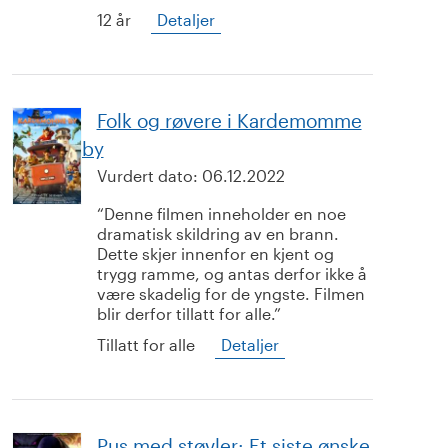
12 år
Detaljer
Folk og røvere i Kardemomme
by
Vurdert dato:
06.12.2022
Denne filmen inneholder en noe
dramatisk skildring av en brann.
Dette skjer innenfor en kjent og
trygg ramme, og antas derfor ikke å
være skadelig for de yngste. Filmen
blir derfor tillatt for alle.
Tillatt for alle
Detaljer
Pus med støvler: Et siste ønske