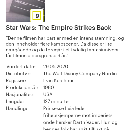
9
Star Wars: The Empire Strikes Back
Denne filmen har partier med en intens stemning, og
den inneholder flere kampscener. Da disse er lite
nærgående og de foregår i et tydelig fantasiunivers,
får filmen aldersgrense 9 år.
Vurdert dato:
29.05.2020
Distributør:
The Walt Disney Company Nordic
Regissør:
Irvin Kershner
Produksjonsår:
1980
Nasjonalitet:
USA
Lengde:
127 minutter
Handling:
Prinsesse Leia leder
frihetskjemperne mot imperiets
onde hersker Darth Vader. Hun og
hennes folk har søkt tilflukt på