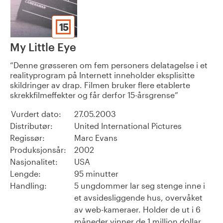
15
My Little Eye
Denne grøsseren om fem personers delatagelse i et
realityprogram på Internett inneholder eksplisitte
skildringer av drap. Filmen bruker flere etablerte
skrekkfilmeffekter og får derfor 15-årsgrense
Vurdert dato:
27.05.2003
Distributør:
United International Pictures
Regissør:
Marc Evans
Produksjonsår:
2002
Nasjonalitet:
USA
Lengde:
95 minutter
Handling:
5 ungdommer lar seg stenge inne i
et avsidesliggende hus, overvåket
av web-kameraer. Holder de ut i 6
måneder vinner de 1 million dollar.