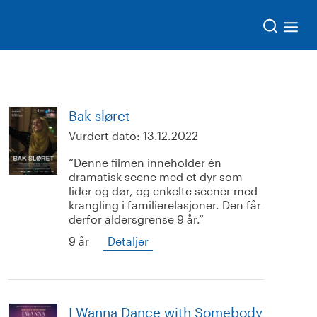
Søk
Bak sløret
Vurdert dato:
13.12.2022
Denne filmen inneholder én
dramatisk scene med et dyr som
lider og dør, og enkelte scener med
krangling i familierelasjoner. Den får
derfor aldersgrense 9 år.
9 år
Detaljer
I Wanna Dance with Somebody