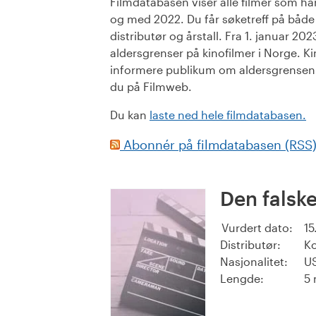
Filmdatabasen viser alle filmer som har 
og med 2022. Du får søketreff på både or
distributør og årstall. Fra 1. januar 20
aldersgrenser på kinofilmer i Norge. Ki
informere publikum om aldersgrensen. 
du på Filmweb.
Du kan
laste ned hele filmdatabasen.
Abonnér på filmdatabasen (RSS
Den falsk
Vurdert dato:
15
Distributør:
K
Nasjonalitet:
U
Lengde:
5 