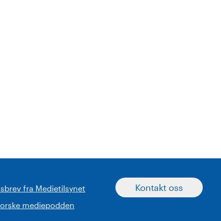
Kontakt oss
sbrev fra Medietilsynet
norske mediepodden