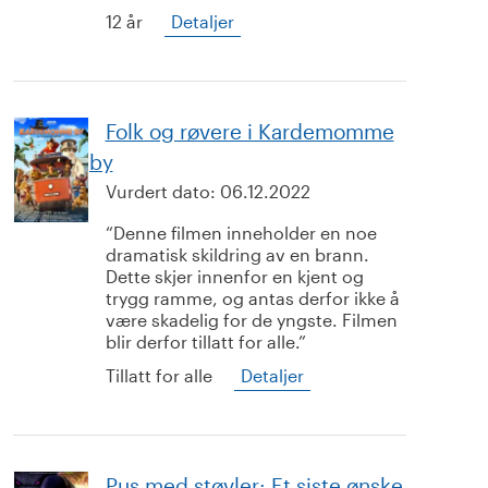
12 år
Detaljer
Folk og røvere i Kardemomme
by
Vurdert dato:
06.12.2022
Denne filmen inneholder en noe
dramatisk skildring av en brann.
Dette skjer innenfor en kjent og
trygg ramme, og antas derfor ikke å
være skadelig for de yngste. Filmen
blir derfor tillatt for alle.
Tillatt for alle
Detaljer
Pus med støvler: Et siste ønske