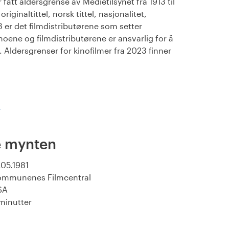
fått aldersgrense av Medietilsynet fra 1913 til
iginaltittel, norsk tittel, nasjonalitet,
23 er det filmdistributørene som setter
noene og filmdistributørene er ansvarlig for å
Aldersgrenser for kinofilmer fra 2023 finner
)
e mynten
.05.1981
ommunenes Filmcentral
SA
minutter