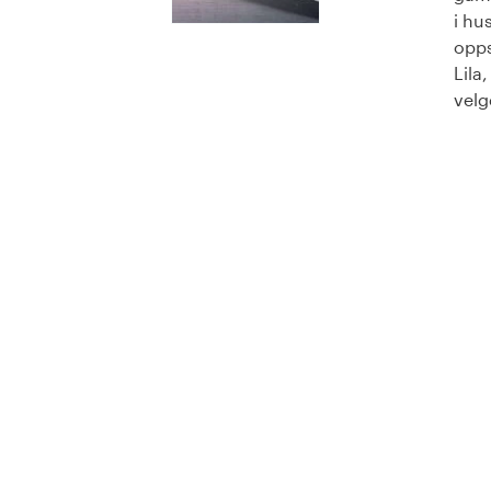
i hu
opps
Lila
velge