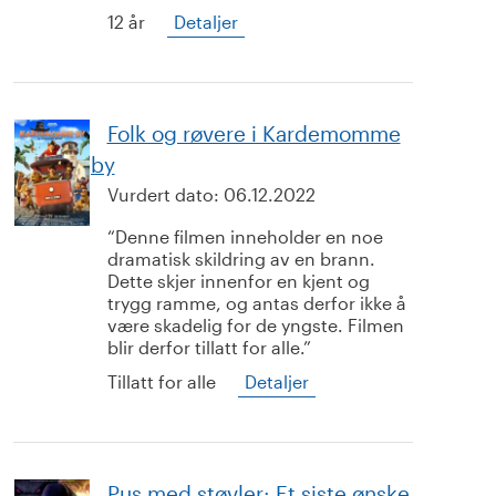
12 år
Detaljer
Folk og røvere i Kardemomme
by
Vurdert dato:
06.12.2022
Denne filmen inneholder en noe
dramatisk skildring av en brann.
Dette skjer innenfor en kjent og
trygg ramme, og antas derfor ikke å
være skadelig for de yngste. Filmen
blir derfor tillatt for alle.
Tillatt for alle
Detaljer
Pus med støvler: Et siste ønske