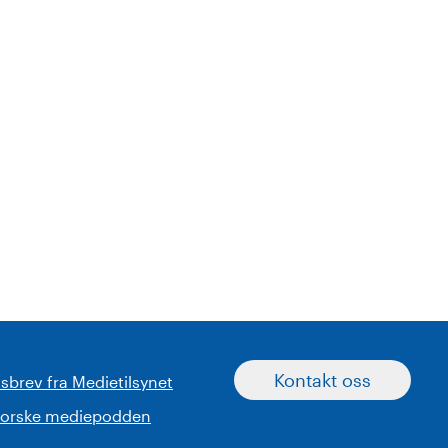
Kontakt oss
sbrev fra Medietilsynet
norske mediepodden