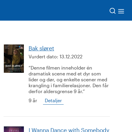
Søk
Bak sløret
Vurdert dato:
13.12.2022
Denne filmen inneholder én
dramatisk scene med et dyr som
lider og dør, og enkelte scener med
krangling i familierelasjoner. Den får
derfor aldersgrense 9 år.
9 år
Detaljer
I Wanna Dance with Somebody