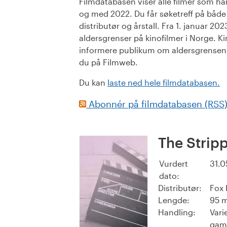
Filmdatabasen viser alle filmer som har 
og med 2022. Du får søketreff på både or
distributør og årstall. Fra 1. januar 20
aldersgrenser på kinofilmer i Norge. Ki
informere publikum om aldersgrensen. 
du på Filmweb.
Du kan
laste ned hele filmdatabasen.
Abonnér på filmdatabasen (RSS
The Strip
Vurdert
31.0
dato:
Distributør:
Fox 
Lengde:
95 m
Handling:
Vari
gaml