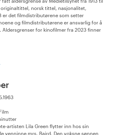
fått aldersgrense av Medietilsynet fra 1913 til
iginaltittel, norsk tittel, nasjonalitet,
23 er det filmdistributørene som setter
noene og filmdistributørene er ansvarlig for å
Aldersgrenser for kinofilmer fra 2023 finner
)
per
5.1963
Film
inutter
ete-artisten Lila Green flytter inn hos sin
e venninne mrs. Baird. Den voksne sønnen