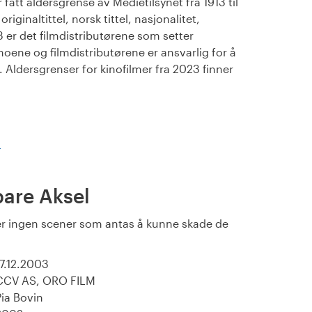
fått aldersgrense av Medietilsynet fra 1913 til
iginaltittel, norsk tittel, nasjonalitet,
23 er det filmdistributørene som setter
noene og filmdistributørene er ansvarlig for å
Aldersgrenser for kinofilmer fra 2023 finner
)
bare Aksel
r ingen scener som antas å kunne skade de
17.12.2003
CCV AS, ORO FILM
Pia Bovin