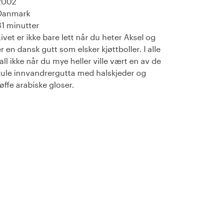
2002
Danmark
81 minutter
Livet er ikke bare lett når du heter Aksel og
er en dansk gutt som elsker kjøttboller. I alle
fall ikke når du mye heller ville vært en av de
kule innvandrergutta med halskjeder og
tøffe arabiske gloser.