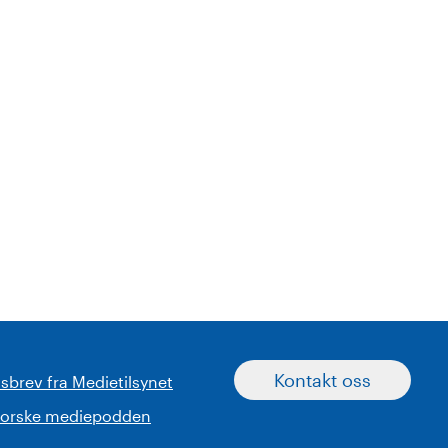
Kontakt oss
sbrev fra Medietilsynet
norske mediepodden