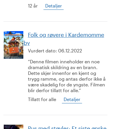
12 år
Detaljer
Folk og røvere i Kardemomme
by
Vurdert dato:
06.12.2022
Denne filmen inneholder en noe
dramatisk skildring av en brann.
Dette skjer innenfor en kjent og
trygg ramme, og antas derfor ikke å
være skadelig for de yngste. Filmen
blir derfor tillatt for alle.
Tillatt for alle
Detaljer
Pus med støvler: Et siste ønske