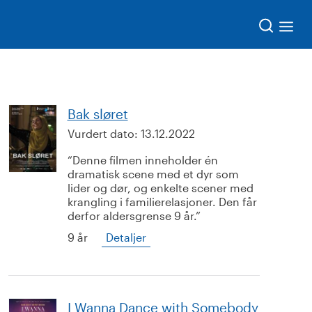
Søk
Bak sløret
Vurdert dato:
13.12.2022
Denne filmen inneholder én
dramatisk scene med et dyr som
lider og dør, og enkelte scener med
krangling i familierelasjoner. Den får
derfor aldersgrense 9 år.
9 år
Detaljer
I Wanna Dance with Somebody