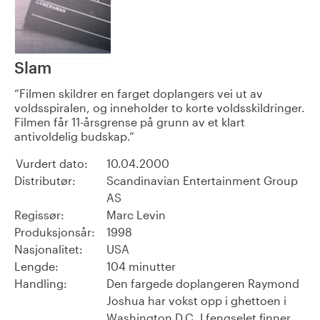
Slam
Filmen skildrer en farget doplangers vei ut av
voldsspiralen, og inneholder to korte voldsskildringer.
Filmen får 11-årsgrense på grunn av et klart
antivoldelig budskap.
Vurdert dato:
10.04.2000
Distributør:
Scandinavian Entertainment Group
AS
Regissør:
Marc Levin
Produksjonsår:
1998
Nasjonalitet:
USA
Lengde:
104 minutter
Handling:
Den fargede doplangeren Raymond
Joshua har vokst opp i ghettoen i
Washington D.C. I fengselet finner