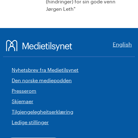
(hindringer) for sin gode venn
Jørgen Leth"
English
Nyhetsbrev fra Medietilsynet
Den norske mediepodden
Presserom
Skjemaer
Tilgjengelegheitserklæring
Ledige stillinger