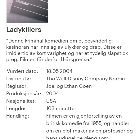
Ladykillers
Denne kriminal-komedien om et besynderlig
kasinoran har innslag av ulykker og drap. Disse er
imidlertid av kort varighet og har et tydelig slapstick
preg. Filmen får derfor 11-årsgrense.
Vurdert dato:
18.05.2004
Distributør:
The Walt Disney Company Nordic
Regissør:
Joel og Ethan Coen
Produksjonsår:
2004
Nasjonalitet:
USA
Lengde:
103 minutter
Handling:
Filmen er en gjenfortelling av en
britisk komedie fra 1955, og handler
om en bløffmaker av en professor og
hans udugelige gjeng som