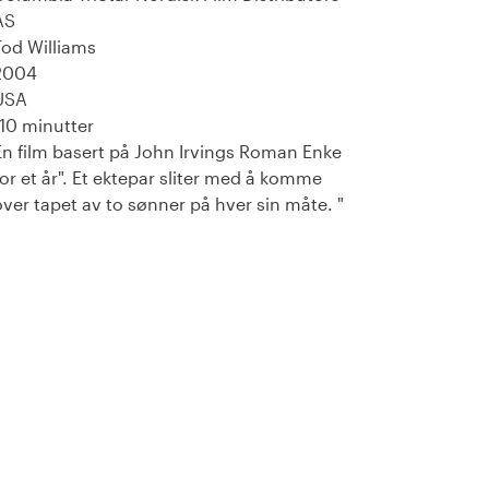
AS
Tod Williams
2004
USA
110 minutter
En film basert på John Irvings Roman Enke
for et år". Et ektepar sliter med å komme
over tapet av to sønner på hver sin måte. "