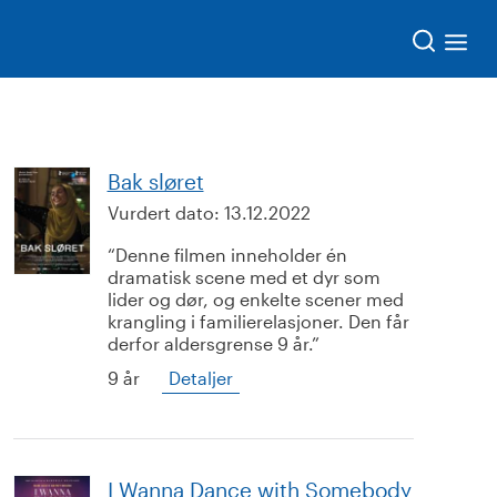
Søk
Bak sløret
Vurdert dato:
13.12.2022
Denne filmen inneholder én
dramatisk scene med et dyr som
lider og dør, og enkelte scener med
krangling i familierelasjoner. Den får
derfor aldersgrense 9 år.
9 år
Detaljer
I Wanna Dance with Somebody