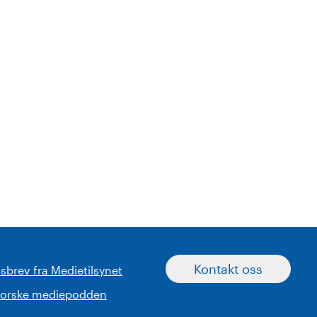
Kontakt oss
sbrev fra Medietilsynet
norske mediepodden