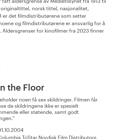
fått aldersgrense av Medietilsynet fra 1913 til
iginaltittel, norsk tittel, nasjonalitet,
23 er det filmdistributørene som setter
noene og filmdistributørene er ansvarlig for å
Aldersgrenser for kinofilmer fra 2023 finner
)
n the Floor
holder noen få sex skildringer. Filmen får
nse da skildringene ikke er spesielt
mende eller støtende, samt godt
ingen.
01.10.2004
Columbia TriStar Nordisk Film Distributors