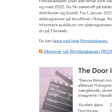
Filmdatabasen viser alle filmer som har 
og med 2022. Du får søketreff på både or
distributør og årstall. Fra 1. januar 20
aldersgrenser på kinofilmer i Norge. Ki
informere publikum om aldersgrensen. 
du på Filmweb.
Du kan
laste ned hele filmdatabasen.
Abonnér på filmdatabasen (RSS
The Door i
Denne filmen inne
allikevel 11-årsgre
nærgående, skrem
integrerte i handl
Vurdert dato:
Distributør: