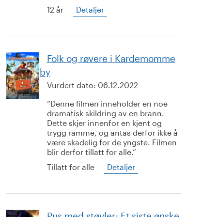
12 år
Detaljer
Folk og røvere i Kardemomme
by
Vurdert dato:
06.12.2022
Denne filmen inneholder en noe
dramatisk skildring av en brann.
Dette skjer innenfor en kjent og
trygg ramme, og antas derfor ikke å
være skadelig for de yngste. Filmen
blir derfor tillatt for alle.
Tillatt for alle
Detaljer
Pus med støvler: Et siste ønske