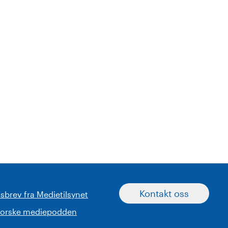
Kontakt oss
sbrev fra Medietilsynet
norske mediepodden