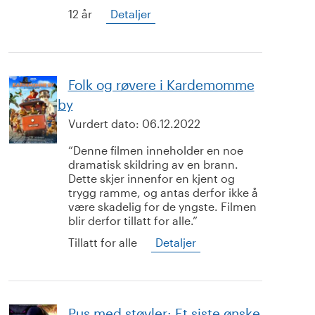
12 år
Detaljer
Folk og røvere i Kardemomme
by
Vurdert dato:
06.12.2022
Denne filmen inneholder en noe
dramatisk skildring av en brann.
Dette skjer innenfor en kjent og
trygg ramme, og antas derfor ikke å
være skadelig for de yngste. Filmen
blir derfor tillatt for alle.
Tillatt for alle
Detaljer
Pus med støvler: Et siste ønske