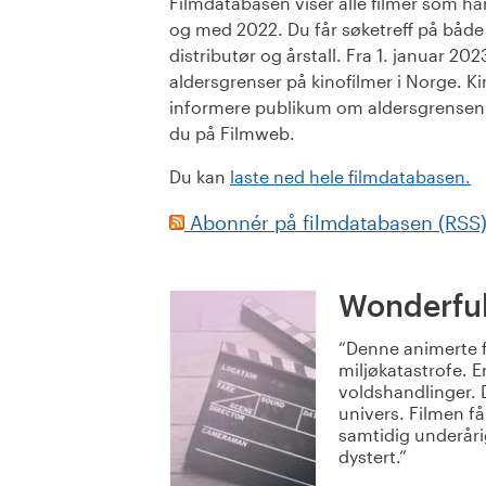
Filmdatabasen viser alle filmer som har 
og med 2022. Du får søketreff på både or
distributør og årstall. Fra 1. januar 20
aldersgrenser på kinofilmer i Norge. Ki
informere publikum om aldersgrensen. 
du på Filmweb.
Du kan
laste ned hele filmdatabasen.
Abonnér på filmdatabasen (RSS
Wonderfu
Denne animerte f
miljøkatastrofe. 
voldshandlinger. D
univers. Filmen få
samtidig underåri
dystert.