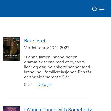
Søk
Bak sløret
Vurdert dato:
13.12.2022
Denne filmen inneholder én
dramatisk scene med et dyr som
lider og dør, og enkelte scener med
krangling i familierelasjoner. Den får
derfor aldersgrense 9 år.
9 år
Detaljer
I Wanna Dance with Somebody