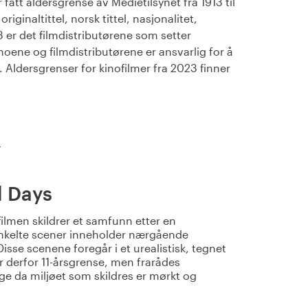
fått aldersgrense av Medietilsynet fra 1913 til
iginaltittel, norsk tittel, nasjonalitet,
23 er det filmdistributørene som setter
noene og filmdistributørene er ansvarlig for å
Aldersgrenser for kinofilmer fra 2023 finner
)
l Days
ilmen skildrer et samfunn etter en
Enkelte scener inneholder nærgående
isse scenene foregår i et urealistisk, tegnet
r derfor 11-årsgrense, men frarådes
ge da miljøet som skildres er mørkt og