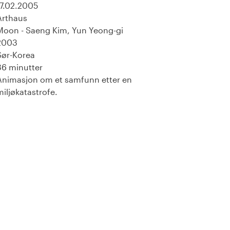
17.02.2005
Arthaus
Moon - Saeng Kim, Yun Yeong-gi
2003
Sør-Korea
86 minutter
Animasjon om et samfunn etter en
miljøkatastrofe.