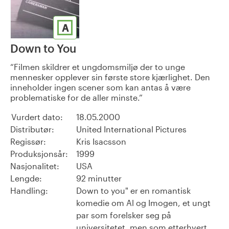
A
Down to You
Filmen skildrer et ungdomsmiljø der to unge
mennesker opplever sin første store kjærlighet. Den
inneholder ingen scener som kan antas å være
problematiske for de aller minste.
Vurdert dato:
18.05.2000
Distributør:
United International Pictures
Regissør:
Kris Isacsson
Produksjonsår:
1999
Nasjonalitet:
USA
Lengde:
92 minutter
Handling:
Down to you" er en romantisk
komedie om Al og Imogen, et ungt
par som forelsker seg på
universitetet, men som etterhvert