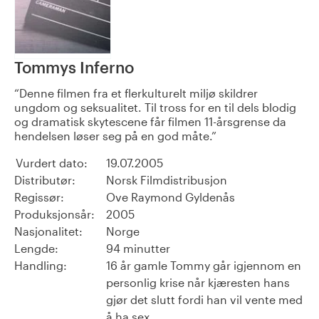
Tommys Inferno
Denne filmen fra et flerkulturelt miljø skildrer
ungdom og seksualitet. Til tross for en til dels blodig
og dramatisk skytescene får filmen 11-årsgrense da
hendelsen løser seg på en god måte.
Vurdert dato:
19.07.2005
Distributør:
Norsk Filmdistribusjon
Regissør:
Ove Raymond Gyldenås
Produksjonsår:
2005
Nasjonalitet:
Norge
Lengde:
94 minutter
Handling:
16 år gamle Tommy går igjennom en
personlig krise når kjæresten hans
gjør det slutt fordi han vil vente med
å ha sex.