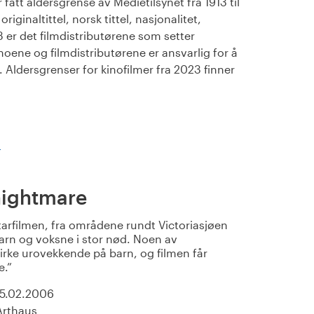
fått aldersgrense av Medietilsynet fra 1913 til
iginaltittel, norsk tittel, nasjonalitet,
23 er det filmdistributørene som setter
noene og filmdistributørene er ansvarlig for å
Aldersgrenser for kinofilmer fra 2023 finner
)
nightmare
rfilmen, fra områdene rundt Victoriasjøen
barn og voksne i stor nød. Noen av
virke urovekkende på barn, og filmen får
e.
15.02.2006
Arthaus