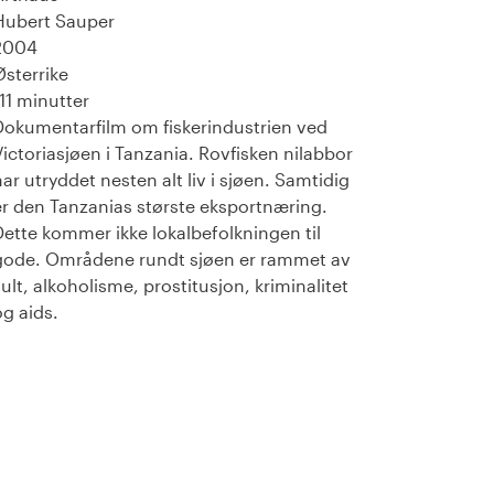
Hubert Sauper
2004
Østerrike
111 minutter
Dokumentarfilm om fiskerindustrien ved
Victoriasjøen i Tanzania. Rovfisken nilabbor
har utryddet nesten alt liv i sjøen. Samtidig
er den Tanzanias største eksportnæring.
Dette kommer ikke lokalbefolkningen til
gode. Områdene rundt sjøen er rammet av
sult, alkoholisme, prostitusjon, kriminalitet
og aids.