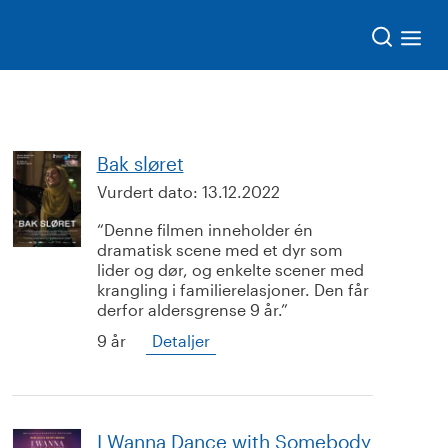
Søk
Bak sløret
Vurdert dato:
13.12.2022
Denne filmen inneholder én
dramatisk scene med et dyr som
lider og dør, og enkelte scener med
krangling i familierelasjoner. Den får
derfor aldersgrense 9 år.
9 år
Detaljer
I Wanna Dance with Somebody