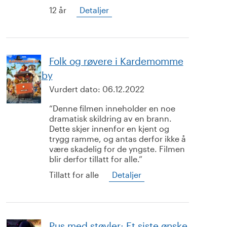
12 år
Detaljer
Folk og røvere i Kardemomme
by
Vurdert dato:
06.12.2022
Denne filmen inneholder en noe
dramatisk skildring av en brann.
Dette skjer innenfor en kjent og
trygg ramme, og antas derfor ikke å
være skadelig for de yngste. Filmen
blir derfor tillatt for alle.
Tillatt for alle
Detaljer
Pus med støvler: Et siste ønske