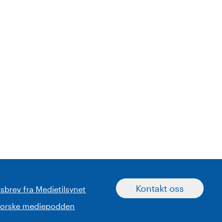
Kontakt oss
sbrev fra Medietilsynet
norske mediepodden