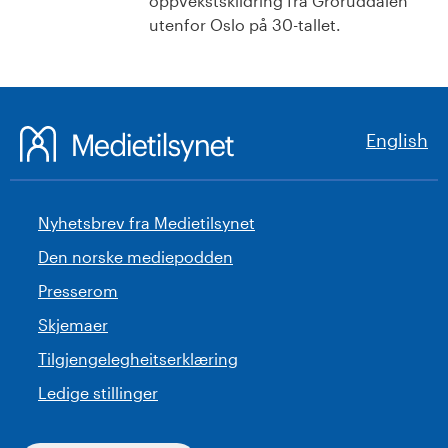
oppvekstskildring fra Groruddalen
utenfor Oslo på 30-tallet.
English
Nyhetsbrev fra Medietilsynet
Den norske mediepodden
Presserom
Skjemaer
Tilgjengelegheitserklæring
Ledige stillinger