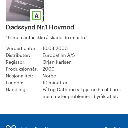
A
Dødssynd Nr.1 Hovmod
Filmen antas ikke å skade de minste.
Vurdert dato:
10.08.2000
Distributør:
Europafilm A/S
Regissør:
Ørjan Karlsen
Produksjonsår:
2000
Nasjonalitet:
Norge
Lengde:
10 minutter
Handling:
Pål og Cathrine vil gjerne ha et barn,
men møter problemer i byråkratiet.