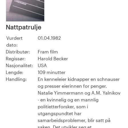
Nattpatrulje
Vurdert
01.04.1982
dato:
Distributør:
Fram film
Regissør:
Harold Becker
Nasjonalitet:
USA
Lengde:
109 minutter
Handling:
En kenneleier kidnapper en schnauser
og presser eierinnen for penger.
Natalie Yimmermann og A.M. Yalnikov
- en kvinnelig og en mannlig
politietterforsker, som i
utgangspundtet har
samarbeidsproblemer, blir satt på
saken. Det utvikler seg et