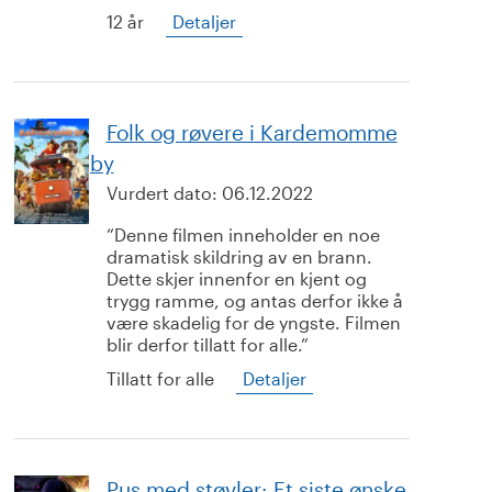
12 år
Detaljer
Folk og røvere i Kardemomme
by
Vurdert dato:
06.12.2022
Denne filmen inneholder en noe
dramatisk skildring av en brann.
Dette skjer innenfor en kjent og
trygg ramme, og antas derfor ikke å
være skadelig for de yngste. Filmen
blir derfor tillatt for alle.
Tillatt for alle
Detaljer
Pus med støvler: Et siste ønske