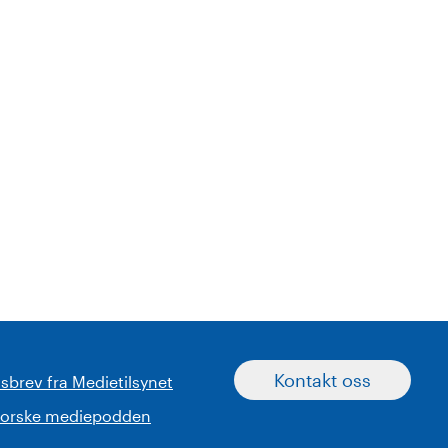
Kontakt oss
sbrev fra Medietilsynet
norske mediepodden