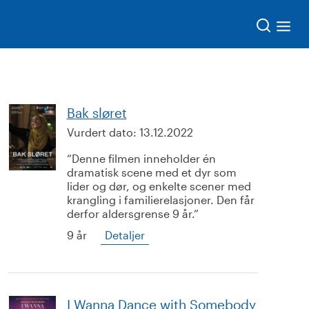
Søk
Bak sløret
Vurdert dato:
13.12.2022
Denne filmen inneholder én
dramatisk scene med et dyr som
lider og dør, og enkelte scener med
krangling i familierelasjoner. Den får
derfor aldersgrense 9 år.
9 år
Detaljer
I Wanna Dance with Somebody