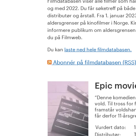
Filmdatabasen viser alle filmer som har 
og med 2022. Du får søketreff på både or
distributør og årstall. Fra 1. januar 20
aldersgrenser på kinofilmer i Norge. Ki
informere publikum om aldersgrensen. 
du på Filmweb.
Du kan
laste ned hele filmdatabasen.
Abonnér på filmdatabasen (RSS
Epic movi
Denne komedien 
vold. Til tross for
framstår voldsha
får derfor 11-årsgr
Vurdert dato:
Distributør: