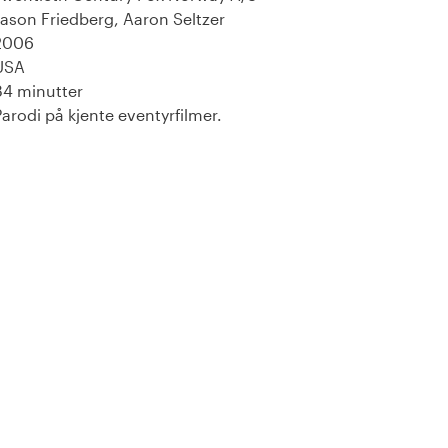
Jason Friedberg, Aaron Seltzer
2006
USA
84 minutter
Parodi på kjente eventyrfilmer.