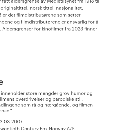
fått aldersgrense av Medietilsynet fra 1913 til
iginaltittel, norsk tittel, nasjonalitet,
23 er det filmdistributørene som setter
noene og filmdistributørene er ansvarlig for å
Aldersgrenser for kinofilmer fra 2023 finner
)
e
inneholder store mengder grov humor og
 filmens overdrivelser og parodiske stil,
ndlingene som rå og nærgående, og filmen
ense.
13.03.2007
Twentieth Century Fox Norway A/S