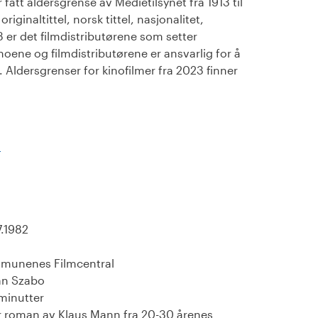
fått aldersgrense av Medietilsynet fra 1913 til
iginaltittel, norsk tittel, nasjonalitet,
23 er det filmdistributørene som setter
noene og filmdistributørene er ansvarlig for å
Aldersgrenser for kinofilmer fra 2023 finner
)
7.1982
munenes Filmcentral
an Szabo
minutter
r roman av Klaus Mann fra 20-30 årenes