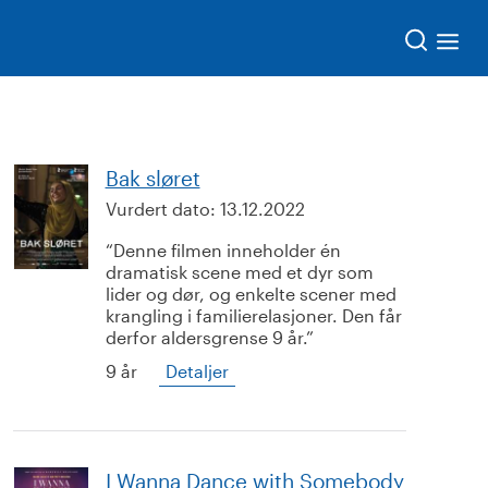
Søk
Bak sløret
Vurdert dato:
13.12.2022
Denne filmen inneholder én
dramatisk scene med et dyr som
lider og dør, og enkelte scener med
krangling i familierelasjoner. Den får
derfor aldersgrense 9 år.
9 år
Detaljer
I Wanna Dance with Somebody