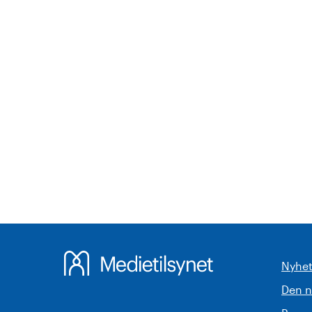
Nyhet
Den 