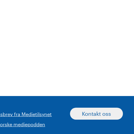
Kontakt oss
sbrev fra Medietilsynet
norske mediepodden