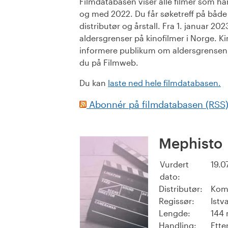
Filmdatabasen viser alle filmer som har 
og med 2022. Du får søketreff på både or
distributør og årstall. Fra 1. januar 20
aldersgrenser på kinofilmer i Norge. Ki
informere publikum om aldersgrensen. 
du på Filmweb.
Du kan
laste ned hele filmdatabasen.
Abonnér på filmdatabasen (RSS
Mephisto
Vurdert
19.0
dato:
Distributør:
Kom
Regissør:
Istv
Lengde:
144 
Handling:
Ette