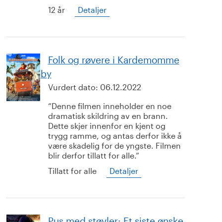
12 år
Detaljer
Folk og røvere i Kardemomme
by
Vurdert dato:
06.12.2022
Denne filmen inneholder en noe
dramatisk skildring av en brann.
Dette skjer innenfor en kjent og
trygg ramme, og antas derfor ikke å
være skadelig for de yngste. Filmen
blir derfor tillatt for alle.
Tillatt for alle
Detaljer
Pus med støvler: Et siste ønske