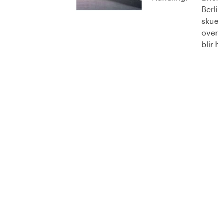
Berl
skue
over
blir