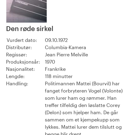
Den røde sirkel
Vurdert dato:
09.10.1972
Distributør:
Columbia-Kamera
Regissør:
Jean Pierre Melville
Produksjonsår:
1970
Nasjonalitet:
Frankrike
Lengde:
118 minutter
Handling:
Politimannen Mattei (Bourvil) har
fanget forbryteren Vogel (Volonte)
som lurer ham og rømmer. Han
treffer tilfeldig den løslatte Corey
(Delon) som hjelper ham. De går
sammen om et kjempekupp som
lykkes. Mattei lurer dem tilslutt og
begge blir drept.