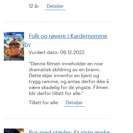
12 år
Detaljer
Folk og røvere i Kardemomme
by
Vurdert dato:
06.12.2022
Denne filmen inneholder en noe
dramatisk skildring av en brann.
Dette skjer innenfor en kjent og
trygg ramme, og antas derfor ikke å
være skadelig for de yngste. Filmen
blir derfor tillatt for alle.
Tillatt for alle
Detaljer
Pus med støvler: Et siste ønske