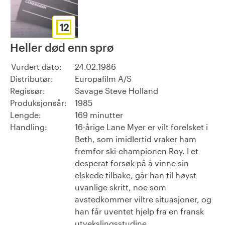
12
Heller død enn sprø
Vurdert dato:
24.02.1986
Distributør:
Europafilm A/S
Regissør:
Savage Steve Holland
Produksjonsår:
1985
Lengde:
169 minutter
Handling:
16-årige Lane Myer er vilt forelsket i
Beth, som imidlertid vraker ham
fremfor ski-championen Roy. I et
desperat forsøk på å vinne sin
elskede tilbake, går han til høyst
uvanlige skritt, noe som
avstedkommer viltre situasjoner, og
han får uventet hjelp fra en fransk
utvekslingsstudine.