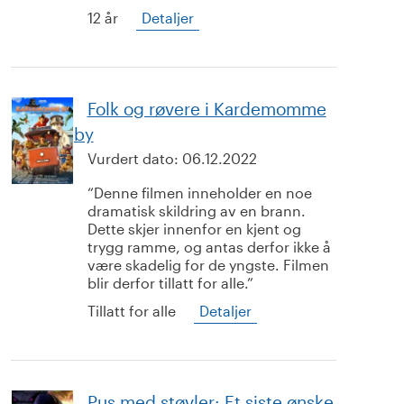
12 år
Detaljer
Folk og røvere i Kardemomme
by
Vurdert dato:
06.12.2022
Denne filmen inneholder en noe
dramatisk skildring av en brann.
Dette skjer innenfor en kjent og
trygg ramme, og antas derfor ikke å
være skadelig for de yngste. Filmen
blir derfor tillatt for alle.
Tillatt for alle
Detaljer
Pus med støvler: Et siste ønske