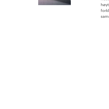
høyt
fork
sam