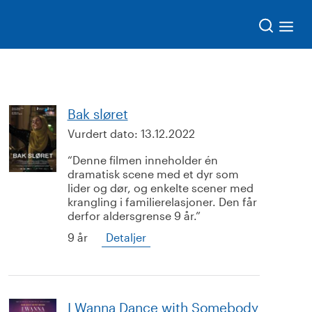
Søk
Bak sløret
Vurdert dato:
13.12.2022
Denne filmen inneholder én
dramatisk scene med et dyr som
lider og dør, og enkelte scener med
krangling i familierelasjoner. Den får
derfor aldersgrense 9 år.
9 år
Detaljer
I Wanna Dance with Somebody