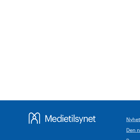
Nyhet
Den 