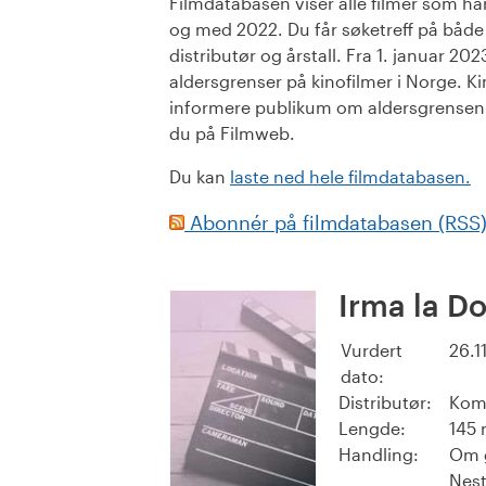
Filmdatabasen viser alle filmer som har 
og med 2022. Du får søketreff på både or
distributør og årstall. Fra 1. januar 20
aldersgrenser på kinofilmer i Norge. Ki
informere publikum om aldersgrensen. 
du på Filmweb.
Du kan
laste ned hele filmdatabasen.
Abonnér på filmdatabasen (RSS
Irma la D
Vurdert
26.1
dato:
Distributør:
Kom
Lengde:
145 
Handling:
Om g
Nest