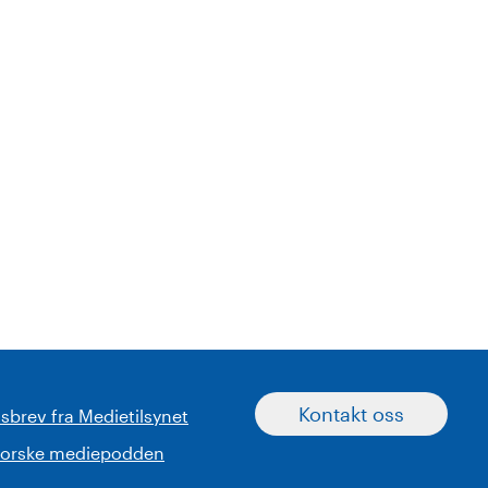
Kontakt oss
sbrev fra Medietilsynet
norske mediepodden