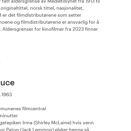
fått aldersgrense av Medietilsynet fra 1913 til
iginaltittel, norsk tittel, nasjonalitet,
23 er det filmdistributørene som setter
noene og filmdistributørene er ansvarlig for å
Aldersgrenser for kinofilmer fra 2023 finner
)
ouce
1.1963
munenes filmcentral
minutter
atepiken Irma (Shirley McLaine) hvis venn
or Paton (Jack Lemmon) elsker henne så