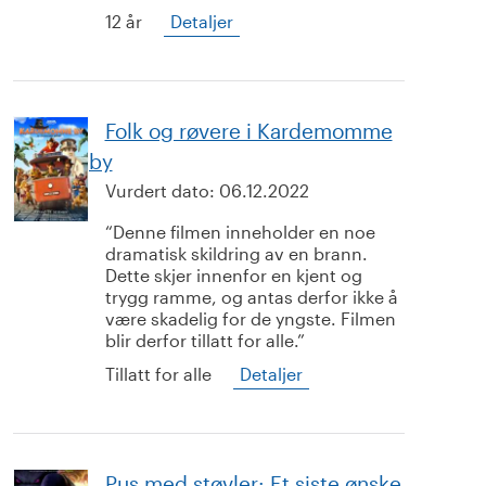
12 år
Detaljer
Folk og røvere i Kardemomme
by
Vurdert dato:
06.12.2022
Denne filmen inneholder en noe
dramatisk skildring av en brann.
Dette skjer innenfor en kjent og
trygg ramme, og antas derfor ikke å
være skadelig for de yngste. Filmen
blir derfor tillatt for alle.
Tillatt for alle
Detaljer
Pus med støvler: Et siste ønske