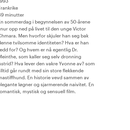
1993
Frankrike
89 minutter
En sommerdag i begynnelsen av 50-årene
snur opp ned på livet til den unge Victor
Chmara. Men hvorfor skjuler han seg bak
denne tvilsomme identiteten? Hva er han
redd for? Og hvem er nå egentlig Dr.
Meinthe, som kaller seg selv dronning
Astrid? Hva lever den vakre Yvonne av? som
alltid går rundt med sin store flekkende
mastiffhund. En historie vevd sammen av
elegante løgner og sjarmerende naivitet. En
romantisk, mystisk og sensuell film.