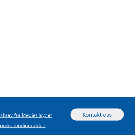
Kontakt oss
sbrev fra Medietilsynet
norske mediepodden