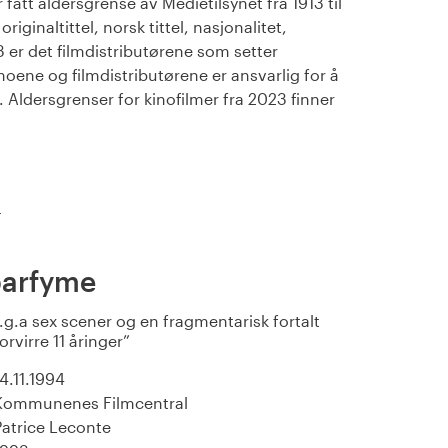
fått aldersgrense av Medietilsynet fra 1913 til
iginaltittel, norsk tittel, nasjonalitet,
23 er det filmdistributørene som setter
noene og filmdistributørene er ansvarlig for å
Aldersgrenser for kinofilmer fra 2023 finner
)
parfyme
p.g.a sex scener og en fragmentarisk fortalt
orvirre 11 åringer
14.11.1994
Kommunenes Filmcentral
Patrice Leconte