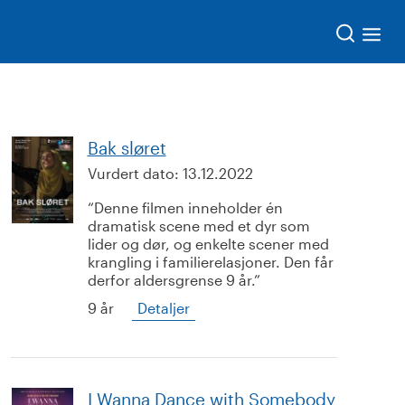
Søk
Bak sløret
Vurdert dato:
13.12.2022
Denne filmen inneholder én
dramatisk scene med et dyr som
lider og dør, og enkelte scener med
krangling i familierelasjoner. Den får
derfor aldersgrense 9 år.
9 år
Detaljer
I Wanna Dance with Somebody