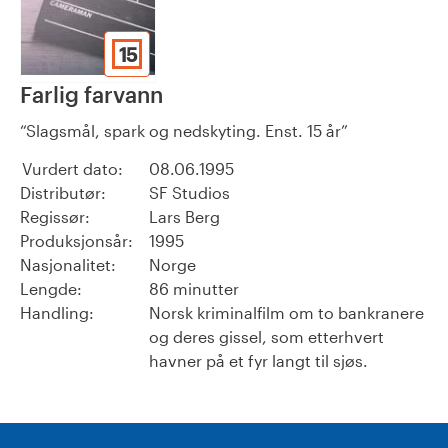
15
Farlig farvann
Slagsmål, spark og nedskyting. Enst. 15 år
Vurdert dato:
08.06.1995
Distributør:
SF Studios
Regissør:
Lars Berg
Produksjonsår:
1995
Nasjonalitet:
Norge
Lengde:
86 minutter
Handling:
Norsk kriminalfilm om to bankranere
og deres gissel, som etterhvert
havner på et fyr langt til sjøs.