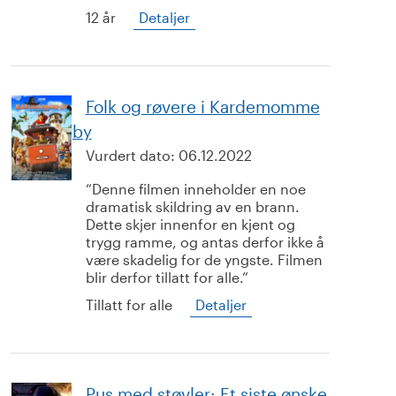
12 år
Detaljer
Folk og røvere i Kardemomme
by
Vurdert dato:
06.12.2022
Denne filmen inneholder en noe
dramatisk skildring av en brann.
Dette skjer innenfor en kjent og
trygg ramme, og antas derfor ikke å
være skadelig for de yngste. Filmen
blir derfor tillatt for alle.
Tillatt for alle
Detaljer
Pus med støvler: Et siste ønske