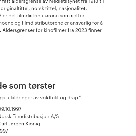
fått aldersgrense av Medietilsynet fra 1913 til
iginaltittel, norsk tittel, nasjonalitet,
23 er det filmdistributørene som setter
noene og filmdistributørene er ansvarlig for å
Aldersgrenser for kinofilmer fra 2023 finner
)
de som tørster
pga. skildringer av voldtekt og drap.
09.10.1997
Norsk Filmdistribusjon A/S
Carl Jørgen Kiønig
1997