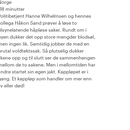
Norge
118 minutter
Politibetjent Hanne Wilhelmsen og hennes
kollega Håkon Sand prøver å løse to
tilsynelatende håpløse saker. Rundt om i
byen dukker det opp store mengder blodsøl,
men ingen lik. Samtidig jobber de med en
brutal voldtektssak. Så plutselig dukker
likene opp og til slutt ser de sammenhengen
mellom de to sakene. Men i mellomtiden har
andre startet sin egen jakt. Kappløpet er i
gang. Et kappløp som handler om mer enn
iv eller død!