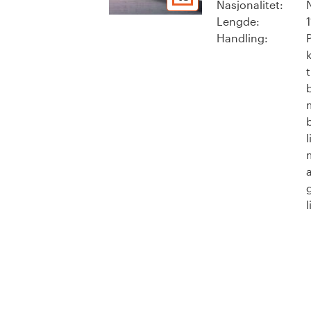
Nasjonalitet:
Lengde:
Handling:
l