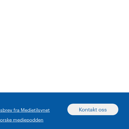
Kontakt oss
sbrev fra Medietilsynet
norske mediepodden