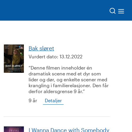
Søk
Bak sløret
Vurdert dato:
13.12.2022
Denne filmen inneholder én
dramatisk scene med et dyr som
lider og dør, og enkelte scener med
krangling i familierelasjoner. Den får
derfor aldersgrense 9 år.
9 år
Detaljer
I Wanna Dance with Somebody