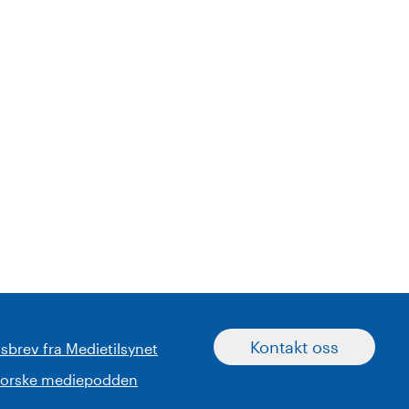
Kontakt oss
sbrev fra Medietilsynet
norske mediepodden