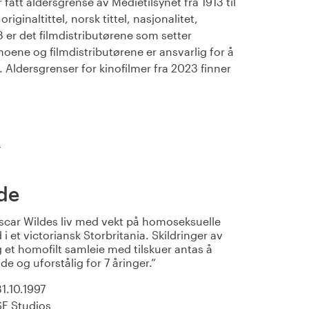
fått aldersgrense av Medietilsynet fra 1913 til
iginaltittel, norsk tittel, nasjonalitet,
23 er det filmdistributørene som setter
noene og filmdistributørene er ansvarlig for å
Aldersgrenser for kinofilmer fra 2023 finner
)
de
Oscar Wildes liv med vekt på homoseksuelle
 i et victoriansk Storbritania. Skildringer av
 et homofilt samleie med tilskuer antas å
og uforstålig for 7 åringer.
31.10.1997
SF Studios