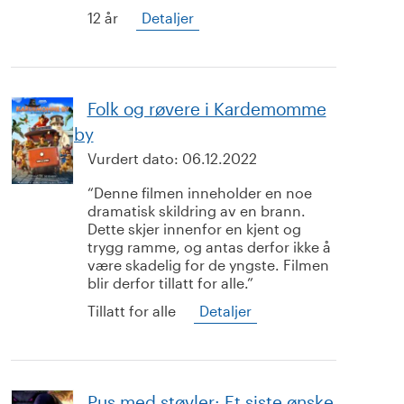
12 år
Detaljer
Folk og røvere i Kardemomme
by
Vurdert dato:
06.12.2022
Denne filmen inneholder en noe
dramatisk skildring av en brann.
Dette skjer innenfor en kjent og
trygg ramme, og antas derfor ikke å
være skadelig for de yngste. Filmen
blir derfor tillatt for alle.
Tillatt for alle
Detaljer
Pus med støvler: Et siste ønske