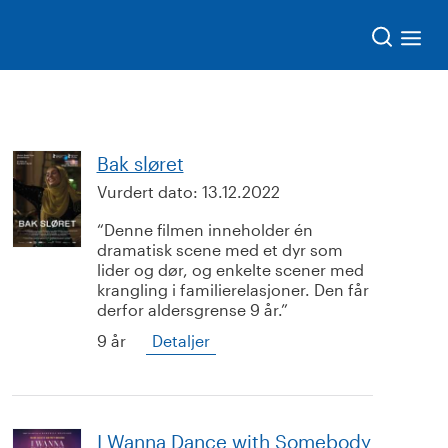
Søk
Bak sløret
Vurdert dato:
13.12.2022
Denne filmen inneholder én
dramatisk scene med et dyr som
lider og dør, og enkelte scener med
krangling i familierelasjoner. Den får
derfor aldersgrense 9 år.
9 år
Detaljer
I Wanna Dance with Somebody