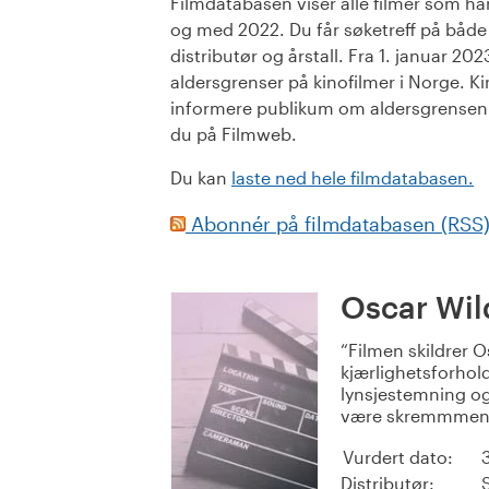
Filmdatabasen viser alle filmer som har 
og med 2022. Du får søketreff på både or
distributør og årstall. Fra 1. januar 20
aldersgrenser på kinofilmer i Norge. Ki
informere publikum om aldersgrensen. 
du på Filmweb.
Du kan
laste ned hele filmdatabasen.
Abonnér på filmdatabasen (RSS
Oscar Wil
Filmen skildrer 
kjærlighetsforhold
lynsjestemning og
være skremmmende 
Vurdert dato:
Distributør: