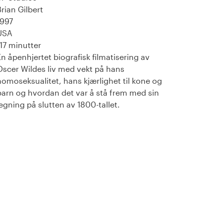
Brian Gilbert
1997
USA
117 minutter
En åpenhjertet biografisk filmatisering av
Oscer Wildes liv med vekt på hans
homoseksualitet, hans kjærlighet til kone og
barn og hvordan det var å stå frem med sin
legning på slutten av 1800-tallet.