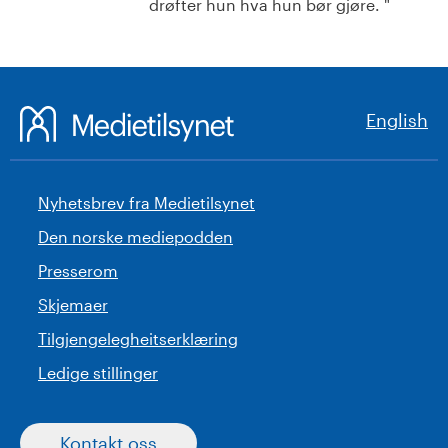
drøfter hun hva hun bør gjøre. "
English
Nyhetsbrev fra Medietilsynet
Den norske mediepodden
Presserom
Skjemaer
Tilgjengelegheitserklæring
Ledige stillinger
Kontakt oss