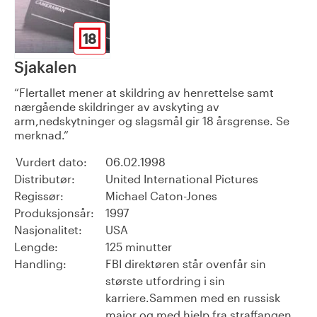
18
Sjakalen
Flertallet mener at skildring av henrettelse samt
nærgående skildringer av avskyting av
arm,nedskytninger og slagsmål gir 18 årsgrense. Se
merknad.
Vurdert dato:
06.02.1998
Distributør:
United International Pictures
Regissør:
Michael Caton-Jones
Produksjonsår:
1997
Nasjonalitet:
USA
Lengde:
125 minutter
Handling:
FBI direktøren står ovenfår sin
største utfordring i sin
karriere.Sammen med en russisk
major og med hjelp fra straffangen