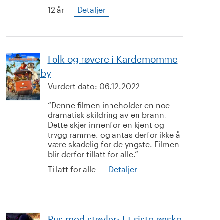
12 år
Detaljer
Folk og røvere i Kardemomme
by
Vurdert dato:
06.12.2022
Denne filmen inneholder en noe
dramatisk skildring av en brann.
Dette skjer innenfor en kjent og
trygg ramme, og antas derfor ikke å
være skadelig for de yngste. Filmen
blir derfor tillatt for alle.
Tillatt for alle
Detaljer
Pus med støvler: Et siste ønske