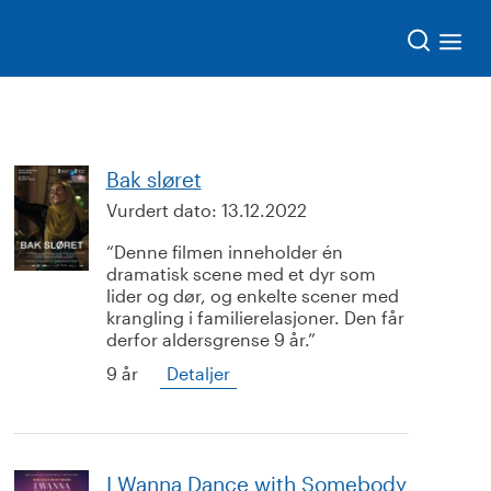
Søk
Bak sløret
Vurdert dato:
13.12.2022
Denne filmen inneholder én
dramatisk scene med et dyr som
lider og dør, og enkelte scener med
krangling i familierelasjoner. Den får
derfor aldersgrense 9 år.
9 år
Detaljer
I Wanna Dance with Somebody