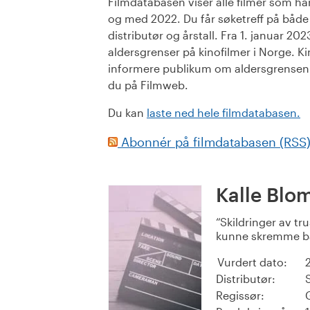
Filmdatabasen viser alle filmer som har 
og med 2022. Du får søketreff på både or
distributør og årstall. Fra 1. januar 20
aldersgrenser på kinofilmer i Norge. Ki
informere publikum om aldersgrensen. 
du på Filmweb.
Du kan
laste ned hele filmdatabasen.
Abonnér på filmdatabasen (RSS
Kalle Blo
Skildringer av tru
kunne skremme ba
Vurdert dato:
Distributør:
Regissør: