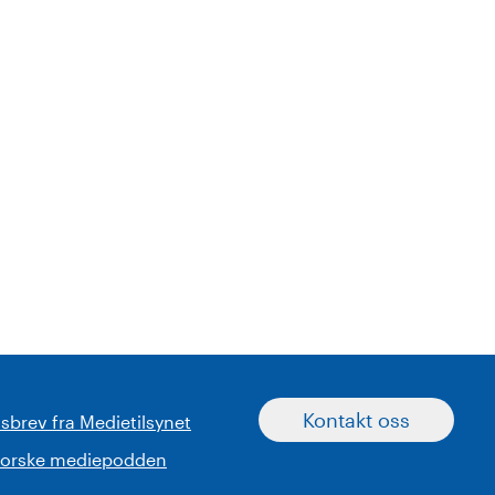
Kontakt oss
sbrev fra Medietilsynet
norske mediepodden