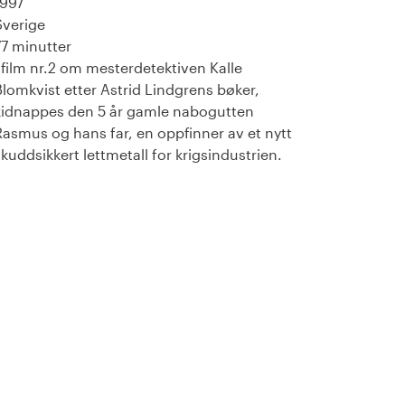
1997
Sverige
77 minutter
I film nr.2 om mesterdetektiven Kalle
Blomkvist etter Astrid Lindgrens bøker,
kidnappes den 5 år gamle nabogutten
Rasmus og hans far, en oppfinner av et nytt
skuddsikkert lettmetall for krigsindustrien.