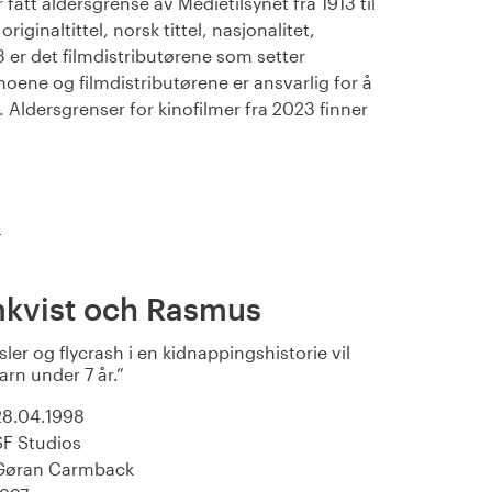
fått aldersgrense av Medietilsynet fra 1913 til
iginaltittel, norsk tittel, nasjonalitet,
23 er det filmdistributørene som setter
noene og filmdistributørene er ansvarlig for å
Aldersgrenser for kinofilmer fra 2023 finner
)
mkvist och Rasmus
sler og flycrash i en kidnappingshistorie vil
rn under 7 år.
28.04.1998
SF Studios
Gøran Carmback