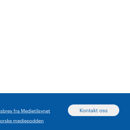
Kontakt oss
sbrev fra Medietilsynet
norske mediepodden