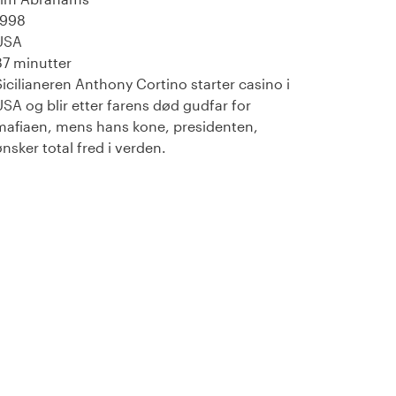
1998
USA
87 minutter
Sicilianeren Anthony Cortino starter casino i
USA og blir etter farens død gudfar for
mafiaen, mens hans kone, presidenten,
ønsker total fred i verden.