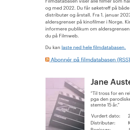
Filmdatabasen viser alle filmer som har 
og med 2022. Du får søketreff på både or
distributør og årstall. Fra 1. januar 20
aldersgrenser på kinofilmer i Norge. Ki
informere publikum om aldersgrensen. 
du på Filmweb.
Du kan
laste ned hele filmdatabasen.
Abonnér på filmdatabasen (RSS
Jane Aust
Til tross for en r
pga den parodisk
stemte 15 år.
Vurdert dato:
Distributør:
Regissør: