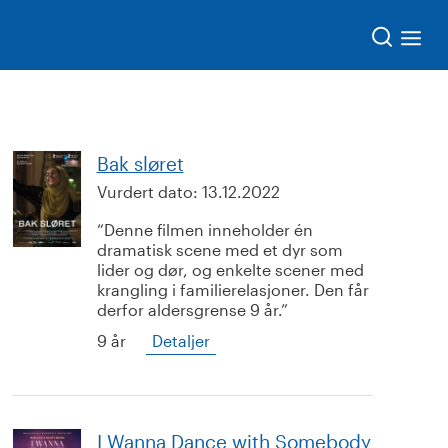
Søk
Bak sløret
Vurdert dato:
13.12.2022
Denne filmen inneholder én
dramatisk scene med et dyr som
lider og dør, og enkelte scener med
krangling i familierelasjoner. Den får
derfor aldersgrense 9 år.
9 år
Detaljer
I Wanna Dance with Somebody