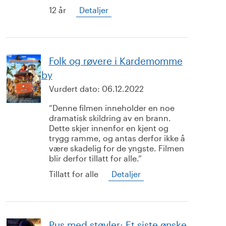
12 år
Detaljer
Folk og røvere i Kardemomme
by
Vurdert dato:
06.12.2022
Denne filmen inneholder en noe
dramatisk skildring av en brann.
Dette skjer innenfor en kjent og
trygg ramme, og antas derfor ikke å
være skadelig for de yngste. Filmen
blir derfor tillatt for alle.
Tillatt for alle
Detaljer
Pus med støvler: Et siste ønske