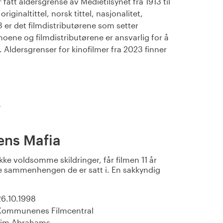
fått aldersgrense av Medietilsynet fra 1913 til
iginaltittel, norsk tittel, nasjonalitet,
23 er det filmdistributørene som setter
noene og filmdistributørene er ansvarlig for å
Aldersgrenser for kinofilmer fra 2023 finner
)
ens Mafia
ekke voldsomme skildringer, får filmen 11 år
e sammenhengen de er satt i. En sakkyndig
26.10.1998
Kommunenes Filmcentral
Jim Abrahams