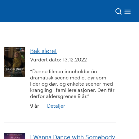
Søk
Bak sløret
Vurdert dato:
13.12.2022
Denne filmen inneholder én
dramatisk scene med et dyr som
lider og dør, og enkelte scener med
krangling i familierelasjoner. Den får
derfor aldersgrense 9 år.
9 år
Detaljer
I Wanna Dance with Somebody