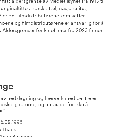
fått aldersgrense av Medietilsynet fra 1913 til
iginaltittel, norsk tittel, nasjonalitet,
23 er det filmdistributørene som setter
noene og filmdistributørene er ansvarlig for å
Aldersgrenser for kinofilmer fra 2023 finner
)
nge
g av nedslagning og hærverk med balltre er
eskelig ramme, og antas derfor ikke å
r.
25.09.1998
Arthaus
Steve Buscemi