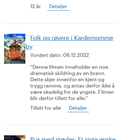
12 år
Detaljer
Folk og røvere i Kardemomme
by
Vurdert dato:
06.12.2022
Denne filmen inneholder en noe
dramatisk skildring av en brann.
Dette skjer innenfor en kjent og
trygg ramme, og antas derfor ikke å
være skadelig for de yngste. Filmen
blir derfor tillatt for alle.
Tillatt for alle
Detaljer
Pus med støvler: Et siste ønske