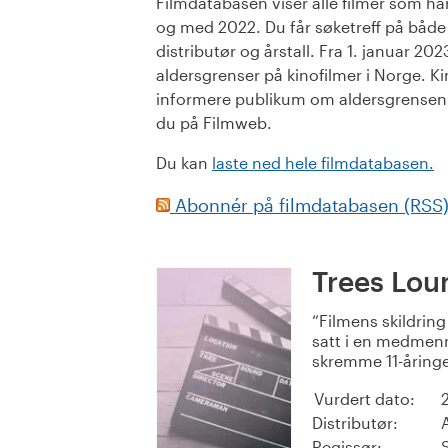
Filmdatabasen viser alle filmer som har 
og med 2022. Du får søketreff på både or
distributør og årstall. Fra 1. januar 20
aldersgrenser på kinofilmer i Norge. Ki
informere publikum om aldersgrensen. 
du på Filmweb.
Du kan
laste ned hele filmdatabasen.
Abonnér på filmdatabasen (RSS
Trees Lou
Filmens skildrin
satt i en medmenn
skremme 11-åringe
Vurdert dato:
Distributør:
Regissør: