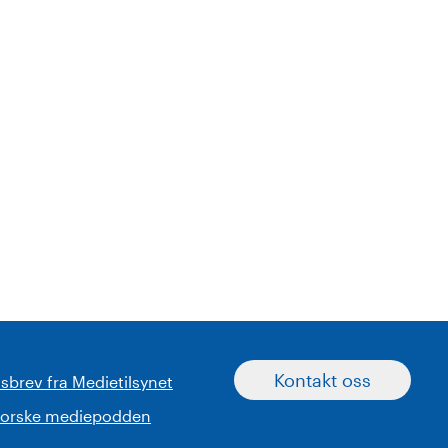
Kontakt oss
sbrev fra Medietilsynet
norske mediepodden