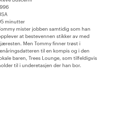
1996
USA
95 minutter
Tommy mister jobben samtidig som han
opplever at bestevennen stikker av med
kjæresten. Men Tommy finner trøst i
tenåringsdatteren til en kompis og i den
lokale baren, Trees Lounge, som tilfeldigvis
holder til i underetasjen der han bor.