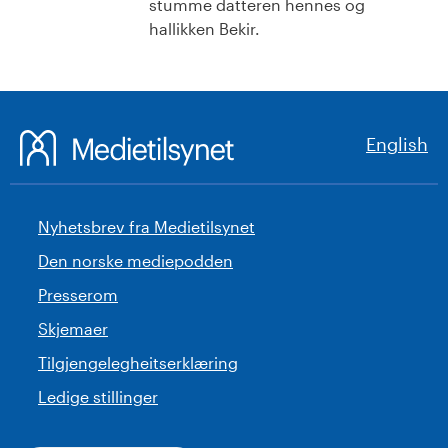
stumme datteren hennes og
hallikken Bekir.
English
Nyhetsbrev fra Medietilsynet
Den norske mediepodden
Presserom
Skjemaer
Tilgjengelegheitserklæring
Ledige stillinger