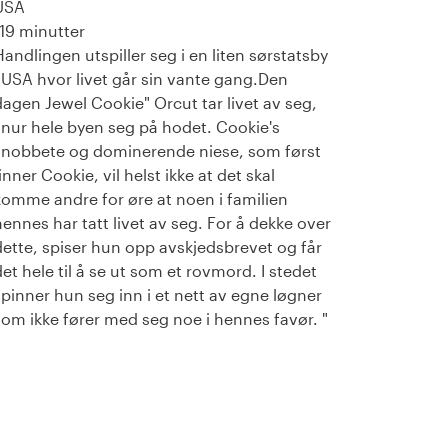
USA
119 minutter
Handlingen utspiller seg i en liten sørstatsby
i USA hvor livet går sin vante gang.Den
dagen Jewel Cookie" Orcut tar livet av seg,
snur hele byen seg på hodet. Cookie's
snobbete og dominerende niese, som først
inner Cookie, vil helst ikke at det skal
komme andre for øre at noen i familien
hennes har tatt livet av seg. For å dekke over
dette, spiser hun opp avskjedsbrevet og får
det hele til å se ut som et rovmord. I stedet
spinner hun seg inn i et nett av egne løgner
som ikke fører med seg noe i hennes favør. "