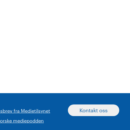
Kontakt oss
sbrev fra Medietilsynet
norske mediepodden