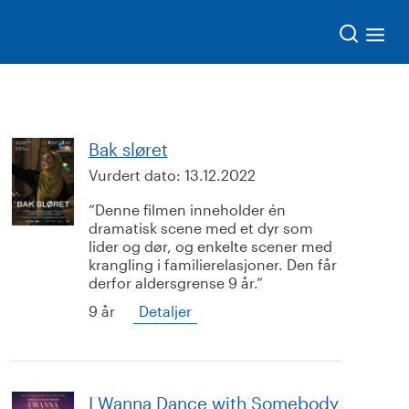
Søk
Bak sløret
Vurdert dato:
13.12.2022
Denne filmen inneholder én
dramatisk scene med et dyr som
lider og dør, og enkelte scener med
krangling i familierelasjoner. Den får
derfor aldersgrense 9 år.
9 år
Detaljer
I Wanna Dance with Somebody