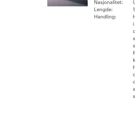
Nasjonalitet:
Lengde:
Handling:
f