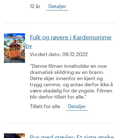
12 år
Detaljer
Folk og røvere i Kardemomme
by
Vurdert dato:
06.12.2022
Denne filmen inneholder en noe
dramatisk skildring av en brann.
Dette skjer innenfor en kjent og
trygg ramme, og antas derfor ikke å
være skadelig for de yngste. Filmen
blir derfor tillatt for alle.
Tillatt for alle
Detaljer
Pus med støvler: Et siste ønske