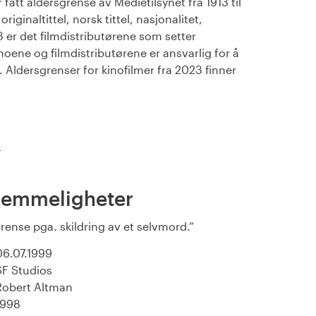
fått aldersgrense av Medietilsynet fra 1913 til
iginaltittel, norsk tittel, nasjonalitet,
23 er det filmdistributørene som setter
noene og filmdistributørene er ansvarlig for å
Aldersgrenser for kinofilmer fra 2023 finner
)
hemmeligheter
grense pga. skildring av et selvmord.
06.07.1999
SF Studios
Robert Altman
1998