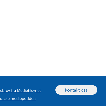
Kontakt oss
sbrev fra Medietilsynet
norske mediepodden