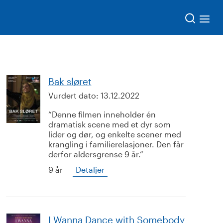
Søk
Bak sløret
Vurdert dato:
13.12.2022
Denne filmen inneholder én
dramatisk scene med et dyr som
lider og dør, og enkelte scener med
krangling i familierelasjoner. Den får
derfor aldersgrense 9 år.
9 år
Detaljer
I Wanna Dance with Somebody