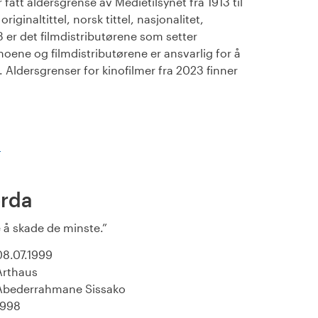
fått aldersgrense av Medietilsynet fra 1913 til
iginaltittel, norsk tittel, nasjonalitet,
23 er det filmdistributørene som setter
noene og filmdistributørene er ansvarlig for å
Aldersgrenser for kinofilmer fra 2023 finner
)
orda
 å skade de minste.
08.07.1999
Arthaus
Abederrahmane Sissako
1998