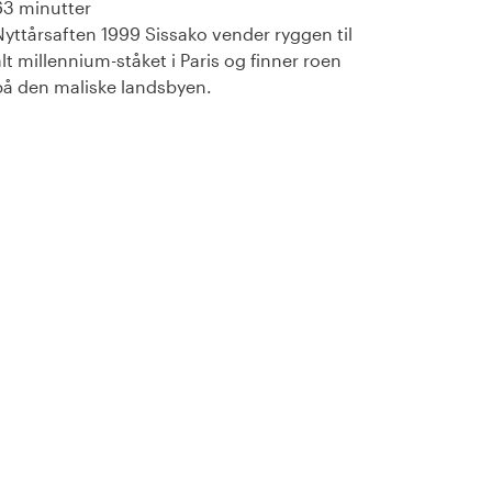
63 minutter
Nyttårsaften 1999 Sissako vender ryggen til
alt millennium-ståket i Paris og finner roen
på den maliske landsbyen.