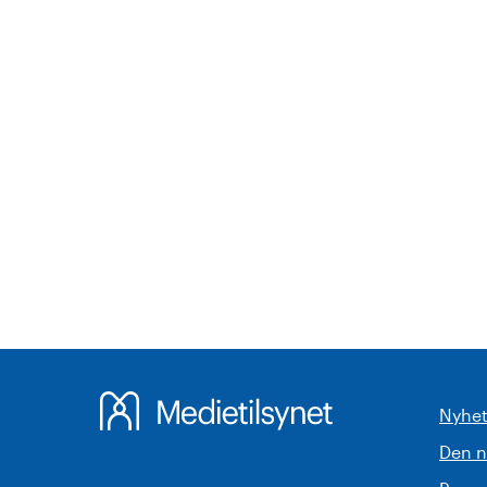
Nyhet
Den 