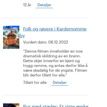
12 år
Detaljer
Folk og røvere i Kardemomme
by
Vurdert dato:
06.12.2022
Denne filmen inneholder en noe
dramatisk skildring av en brann.
Dette skjer innenfor en kjent og
trygg ramme, og antas derfor ikke å
være skadelig for de yngste. Filmen
blir derfor tillatt for alle.
Tillatt for alle
Detaljer
Pus med støvler: Et siste ønske