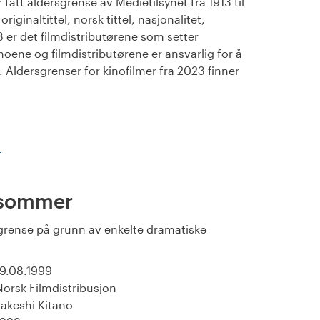
fått aldersgrense av Medietilsynet fra 1913 til
iginaltittel, norsk tittel, nasjonalitet,
23 er det filmdistributørene som setter
noene og filmdistributørene er ansvarlig for å
Aldersgrenser for kinofilmer fra 2023 finner
)
s sommer
s-grense på grunn av enkelte dramatiske
19.08.1999
Norsk Filmdistribusjon
Takeshi Kitano