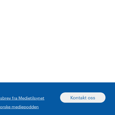
Kontakt oss
sbrev fra Medietilsynet
norske mediepodden