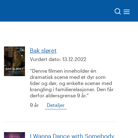
Søk
Bak sløret
Vurdert dato:
13.12.2022
Denne filmen inneholder én
dramatisk scene med et dyr som
lider og dør, og enkelte scener med
krangling i familierelasjoner. Den får
derfor aldersgrense 9 år.
9 år
Detaljer
I Wanna Dance with Somebody