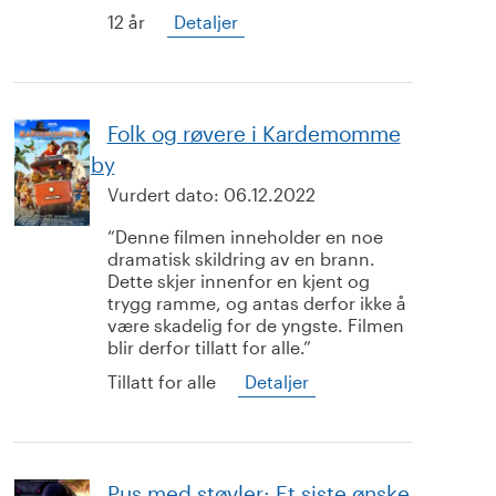
12 år
Detaljer
Folk og røvere i Kardemomme
by
Vurdert dato:
06.12.2022
Denne filmen inneholder en noe
dramatisk skildring av en brann.
Dette skjer innenfor en kjent og
trygg ramme, og antas derfor ikke å
være skadelig for de yngste. Filmen
blir derfor tillatt for alle.
Tillatt for alle
Detaljer
Pus med støvler: Et siste ønske