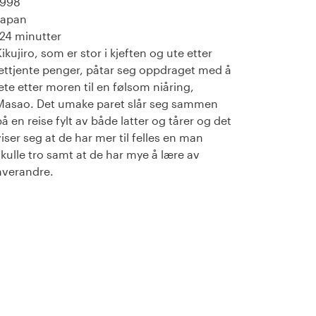
1998
Japan
124 minutter
ikujiro, som er stor i kjeften og ute etter
lettjente penger, påtar seg oppdraget med å
lete etter moren til en følsom niåring,
Masao. Det umake paret slår seg sammen
på en reise fylt av både latter og tårer og det
viser seg at de har mer til felles en man
skulle tro samt at de har mye å lære av
hverandre.