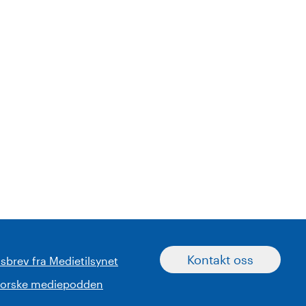
Kontakt oss
sbrev fra Medietilsynet
norske mediepodden