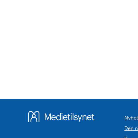
Nyhet
Den 