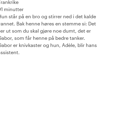
Frankrike
91 minutter
Hun står på en bro og stirrer ned i det kalde
vannet. Bak henne høres en stemme si: Det
ser ut som du skal gjøre noe dumt, det er
Gabor, som får henne på bedre tanker.
Gabor er knivkaster og hun, Adèle, blir hans
assistent.