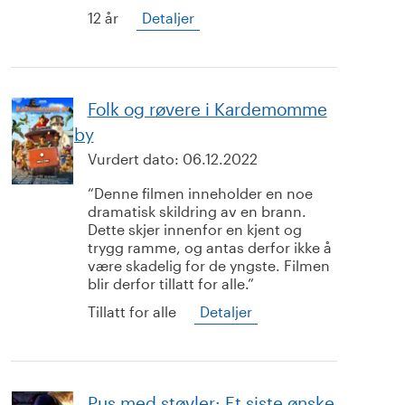
12 år
Detaljer
Folk og røvere i Kardemomme
by
Vurdert dato:
06.12.2022
Denne filmen inneholder en noe
dramatisk skildring av en brann.
Dette skjer innenfor en kjent og
trygg ramme, og antas derfor ikke å
være skadelig for de yngste. Filmen
blir derfor tillatt for alle.
Tillatt for alle
Detaljer
Pus med støvler: Et siste ønske