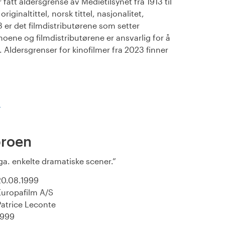
fått aldersgrense av Medietilsynet fra 1913 til
iginaltittel, norsk tittel, nasjonalitet,
23 er det filmdistributørene som setter
noene og filmdistributørene er ansvarlig for å
Aldersgrenser for kinofilmer fra 2023 finner
)
broen
pga. enkelte dramatiske scener.
20.08.1999
Europafilm A/S
Patrice Leconte
1999