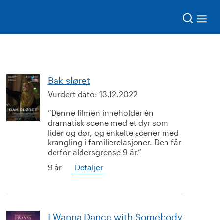
Søk
Bak sløret
Vurdert dato:
13.12.2022
Denne filmen inneholder én
dramatisk scene med et dyr som
lider og dør, og enkelte scener med
krangling i familierelasjoner. Den får
derfor aldersgrense 9 år.
9 år
Detaljer
I Wanna Dance with Somebody