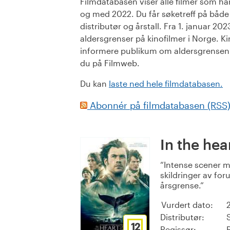
Filmdatabasen viser alle filmer som har 
og med 2022. Du får søketreff på både or
distributør og årstall. Fra 1. januar 20
aldersgrenser på kinofilmer i Norge. Ki
informere publikum om aldersgrensen. 
du på Filmweb.
Du kan
laste ned hele filmdatabasen.
Abonnér på filmdatabasen (RSS
In the hea
Intense scener 
skildringer av for
årsgrense.
Vurdert dato:
Distributør:
12
Regissør: