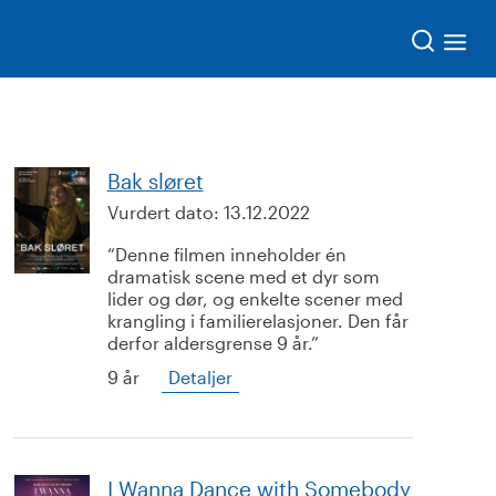
Søk
Bak sløret
Vurdert dato:
13.12.2022
Denne filmen inneholder én
dramatisk scene med et dyr som
lider og dør, og enkelte scener med
krangling i familierelasjoner. Den får
derfor aldersgrense 9 år.
9 år
Detaljer
I Wanna Dance with Somebody