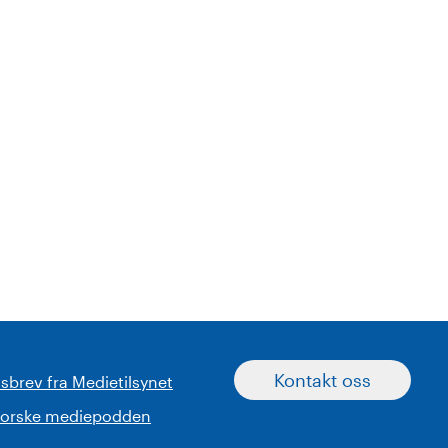
Kontakt oss
sbrev fra Medietilsynet
norske mediepodden