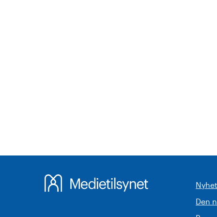
Nyhet
Den 