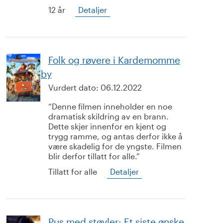
12 år
Detaljer
Folk og røvere i Kardemomme
by
Vurdert dato:
06.12.2022
Denne filmen inneholder en noe
dramatisk skildring av en brann.
Dette skjer innenfor en kjent og
trygg ramme, og antas derfor ikke å
være skadelig for de yngste. Filmen
blir derfor tillatt for alle.
Tillatt for alle
Detaljer
Pus med støvler: Et siste ønske