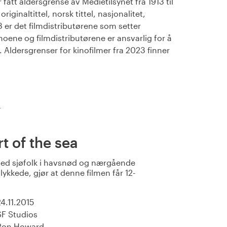
fått aldersgrense av Medietilsynet fra 1913 til
iginaltittel, norsk tittel, nasjonalitet,
23 er det filmdistributørene som setter
noene og filmdistributørene er ansvarlig for å
Aldersgrenser for kinofilmer fra 2023 finner
)
rt of the sea
med sjøfolk i havsnød og nærgående
ulykkede, gjør at denne filmen får 12-
24.11.2015
SF Studios
Ron Howard