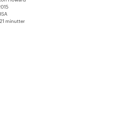
2015
USA
121 minutter