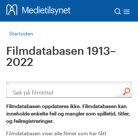
Søk
Startsiden
Filmdatabasen 1913–
2022
Søk
Filmdatabasen oppdateres ikke. Filmdatabasen kan
inneholde enkelte feil og mangler som spilletid, titler,
og feilregistreringer.
Filmdatabasen viser alle filmer som har fått