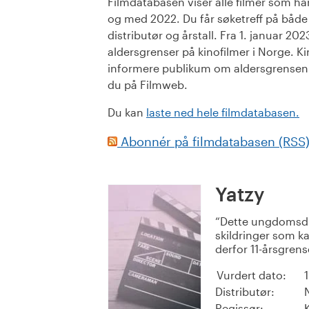
Filmdatabasen viser alle filmer som har 
og med 2022. Du får søketreff på både or
distributør og årstall. Fra 1. januar 20
aldersgrenser på kinofilmer i Norge. Ki
informere publikum om aldersgrensen. 
du på Filmweb.
Du kan
laste ned hele filmdatabasen.
Abonnér på filmdatabasen (RSS
Yatzy
Dette ungdomsdr
skildringer som k
derfor 11-årsgrens
Vurdert dato:
Distributør:
Regissør: