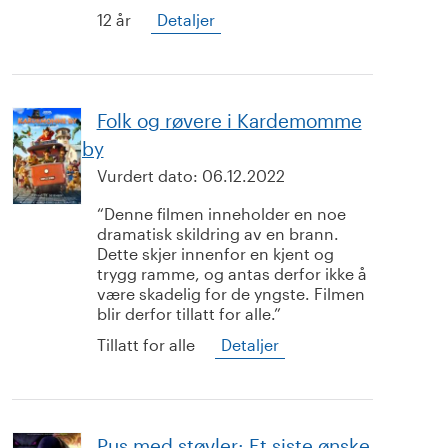
12 år
Detaljer
Folk og røvere i Kardemomme
by
Vurdert dato:
06.12.2022
Denne filmen inneholder en noe
dramatisk skildring av en brann.
Dette skjer innenfor en kjent og
trygg ramme, og antas derfor ikke å
være skadelig for de yngste. Filmen
blir derfor tillatt for alle.
Tillatt for alle
Detaljer
Pus med støvler: Et siste ønske