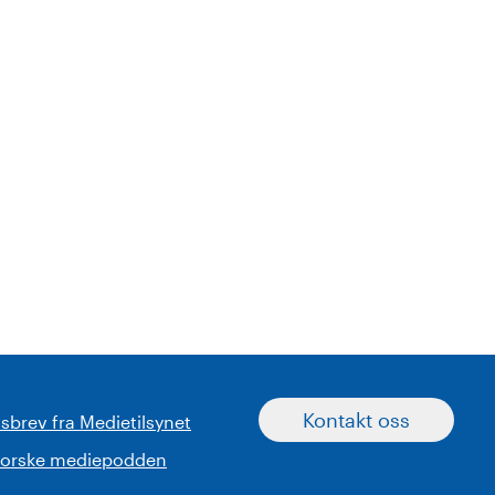
Kontakt oss
sbrev fra Medietilsynet
norske mediepodden