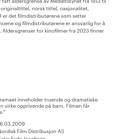
fått aldersgrense av Medietilsynet fra 1913 til
iginaltittel, norsk tittel, nasjonalitet,
23 er det filmdistributørene som setter
noene og filmdistributørene er ansvarlig for å
Aldersgrenser for kinofilmer fra 2023 finner
)
amaet inneholder truende og dramatiske
an virke opprivende på barn. Filmen får
e.
16.03.2009
Nordisk Film Distribusjon AS
Katja Eyde Jacobsen