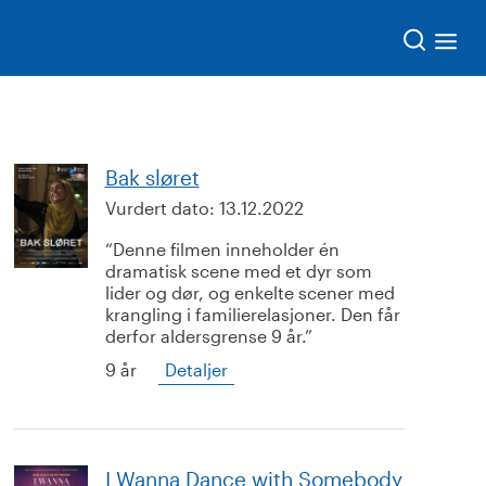
Søk
Bak sløret
Vurdert dato:
13.12.2022
Denne filmen inneholder én
dramatisk scene med et dyr som
lider og dør, og enkelte scener med
krangling i familierelasjoner. Den får
derfor aldersgrense 9 år.
9 år
Detaljer
I Wanna Dance with Somebody