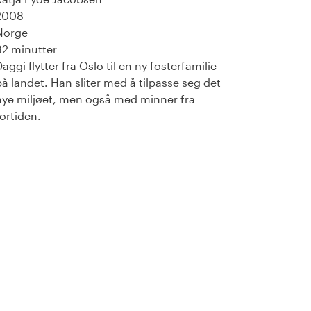
2008
Norge
82 minutter
aggi flytter fra Oslo til en ny fosterfamilie
på landet. Han sliter med å tilpasse seg det
nye miljøet, men også med minner fra
fortiden.