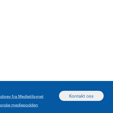
Kontakt oss
sbrev fra Medietilsynet
norske mediepodden