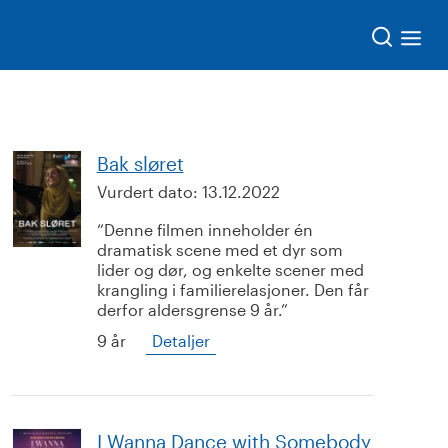
Søk
Bak sløret
Vurdert dato:
13.12.2022
Denne filmen inneholder én
dramatisk scene med et dyr som
lider og dør, og enkelte scener med
krangling i familierelasjoner. Den får
derfor aldersgrense 9 år.
9 år
Detaljer
I Wanna Dance with Somebody