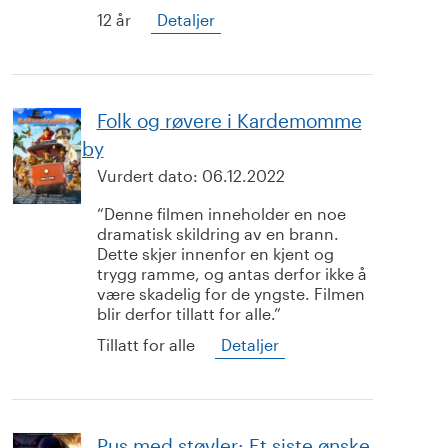
12 år
Detaljer
Folk og røvere i Kardemomme
by
Vurdert dato:
06.12.2022
Denne filmen inneholder en noe
dramatisk skildring av en brann.
Dette skjer innenfor en kjent og
trygg ramme, og antas derfor ikke å
være skadelig for de yngste. Filmen
blir derfor tillatt for alle.
Tillatt for alle
Detaljer
Pus med støvler: Et siste ønske