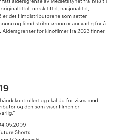
fått aldersgrense av Medietilsynet fra 1913 til
iginaltittel, norsk tittel, nasjonalitet,
23 er det filmdistributørene som setter
noene og filmdistributørene er ansvarlig for å
Aldersgrenser for kinofilmer fra 2023 finner
)
19
rhåndskontrollert og skal derfor vises med
ributør og den som viser filmen er
varlig.
04.05.2009
Future Shorts
Kamil Grzybowski