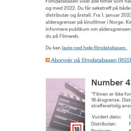
Filmdatabasen viser alle filmer som har 
og med 2022. Du får søketreff på både or
distributør og årstall. Fra 1. januar 20
aldersgrenser på kinofilmer i Norge. Ki
informere publikum om aldersgrensen. 
du på Filmweb.
Du kan
laste ned hele filmdatabasen.
Abonnér på filmdatabasen (RSS
Number 4
Filmen er ikke fo
18-årsgrense. Dist
strafferettslig ans
Vurdert dato:
Distributør:
18
Regissør: